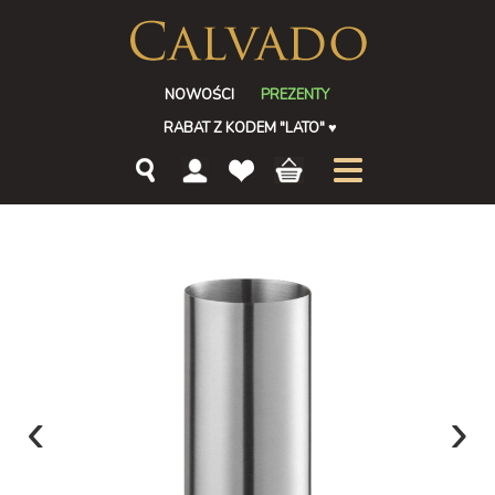
NOWOŚCI
PREZENTY
RABAT Z KODEM "LATO"
♥
‹
›