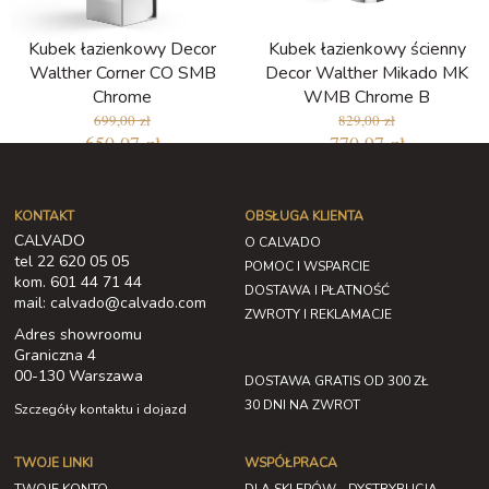
Kubek łazienkowy Decor
Kubek łazienkowy ścienny
Walther Corner CO SMB
Decor Walther Mikado MK
Chrome
WMB Chrome B
699,00 zł
829,00 zł
650,07 zł
770,97 zł
KONTAKT
OBSŁUGA KLIENTA
CALVADO
O CALVADO
tel 22 620 05 05
POMOC I WSPARCIE
kom. 601 44 71 44
DOSTAWA I PŁATNOŚĆ
mail: calvado@calvado.com
ZWROTY I REKLAMACJE
Adres showroomu
Graniczna 4
00-130 Warszawa
DOSTAWA GRATIS OD 300 ZŁ
30 DNI NA ZWROT
Szczegóły kontaktu i dojazd
TWOJE LINKI
WSPÓŁPRACA