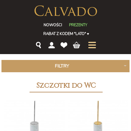
NOWOŚCI
PREZENTY
RABAT Z KODEM "LATO"
♥
FILTRY
Szczotki do WC