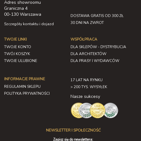
Adres showroomu
Graniczna 4
00-130 Warszawa
DOSTAWA GRATIS OD 300 ZŁ
30 DNI NA ZWROT
Szczegóły kontaktu i dojazd
TWOJE LINKI
WSPÓŁPRACA
TWOJE KONTO
DLA SKLEPÓW - DYSTRYBUCJA
TWÓJ KOSZYK
DLA ARCHITEKTÓW
TWOJE ULUBIONE
DLA PRASY I WYDAWCÓW
INFORMACJE PRAWNE
17 LAT NA RYNKU
REGULAMIN SKLEPU
> 200 TYS. WYSYŁEK
POLITYKA PRYWATNOŚCI
Nasze sukcesy
NEWSLETTER I SPOŁECZNOŚĆ
Zapisz się do newslettera: