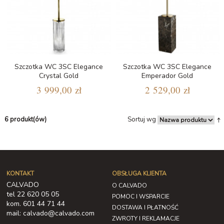
Szczotka WC 3SC Elegance
Szczotka WC 3SC Elegance
Crystal Gold
Emperador Gold
3 999,00 zł
2 529,00 zł
6 produkt(ów)
Sortuj wg
KONTAKT
OBSŁUGA KLIENTA
CALVADO
O CALVADO
tel 22 620 05 05
POMOC I WSPARCIE
kom. 601 44 71 44
DOSTAWA I PŁATNOŚĆ
mail: calvado@calvado.com
ZWROTY I REKLAMACJE