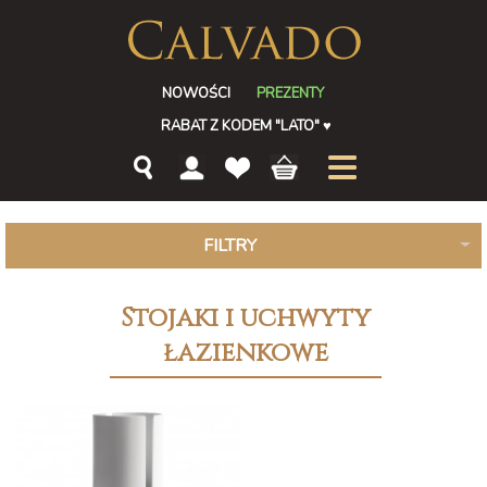
NOWOŚCI
PREZENTY
RABAT Z KODEM "LATO"
♥
FILTRY
Stojaki i uchwyty
łazienkowe