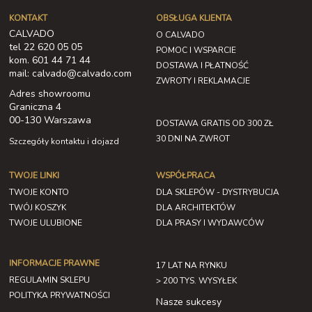
KONTAKT
OBSŁUGA KLIENTA
CALVADO
O CALVADO
tel 22 620 05 05
POMOC I WSPARCIE
kom. 601 44 71 44
DOSTAWA I PŁATNOŚĆ
mail: calvado@calvado.com
ZWROTY I REKLAMACJE
Adres showroomu
Graniczna 4
00-130 Warszawa
DOSTAWA GRATIS OD 300 ZŁ
30 DNI NA ZWROT
Szczegóły kontaktu i dojazd
TWOJE LINKI
WSPÓŁPRACA
TWOJE KONTO
DLA SKLEPÓW - DYSTRYBUCJA
TWÓJ KOSZYK
DLA ARCHITEKTÓW
TWOJE ULUBIONE
DLA PRASY I WYDAWCÓW
INFORMACJE PRAWNE
17 LAT NA RYNKU
REGULAMIN SKLEPU
> 200 TYS. WYSYŁEK
POLITYKA PRYWATNOŚCI
Nasze sukcesy