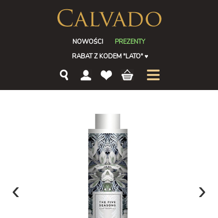
NOWOŚCI
PREZENTY
RABAT Z KODEM "LATO"
♥
‹
›