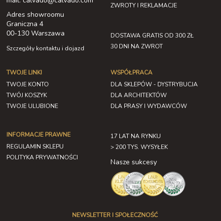
mail: calvado@calvado.com
ZWROTY I REKLAMACJE
Adres showroomu
Graniczna 4
00-130 Warszawa
DOSTAWA GRATIS OD 300 ZŁ
30 DNI NA ZWROT
Szczegóły kontaktu i dojazd
TWOJE LINKI
WSPÓŁPRACA
TWOJE KONTO
DLA SKLEPÓW - DYSTRYBUCJA
TWÓJ KOSZYK
DLA ARCHITEKTÓW
TWOJE ULUBIONE
DLA PRASY I WYDAWCÓW
INFORMACJE PRAWNE
17 LAT NA RYNKU
REGULAMIN SKLEPU
> 200 TYS. WYSYŁEK
POLITYKA PRYWATNOŚCI
Nasze sukcesy
NEWSLETTER I SPOŁECZNOŚĆ