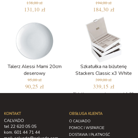
138,00 zł
194,00 zł
131,10 zł
184,30 zł
Talerz Alessi Mami 20cm
Szkatułka na biżuterię
deserowy
Stackers Classic x3 White
95,00 zł
399,00 zł
90,25 zł
339,15 zł
Najniższa cena w ciągu ostatnich 30
dni: 339,15 zł
KONTAKT
OBSŁUGA KLIENTA
CALVADO
O CALVADO
tel 22 620 05 05
POMOC I WSPARCIE
kom. 601 44 71 44
DOSTAWA I PŁATNOŚĆ