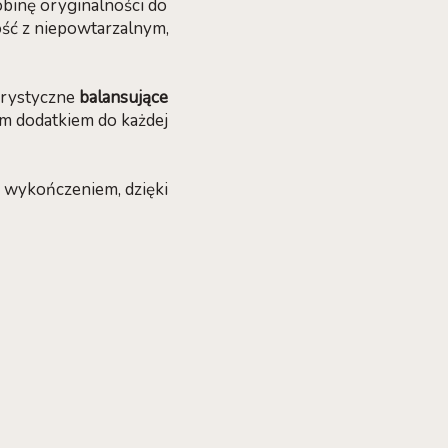
obinę oryginalności do
ść z niepowtarzalnym,
terystyczne
balansujące
ym dodatkiem do każdej
wykończeniem, dzięki