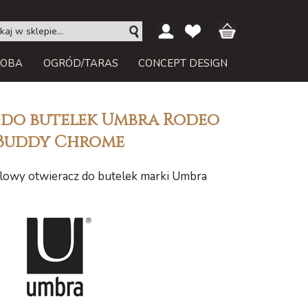
ROBA
OGRÓD/TARAS
CONCEPT DESIGN
do butelek Umbra Rodeo
Buddy Chrome
lowy otwieracz do butelek marki Umbra