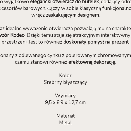
to wyjątkowo
elegancki otwieracz do butelek
, dodający odr
esoriów barowych. Łączy w sobie klasyczną funkcjonalno
wręcz
zaskakującym designem
.
oraz idealne wyważenie otwieracza pozwalają mu na charak
wzór Rodeo
. Dzięki temu staje się atrakcyjnym interaktywn
przestrzeni. Jest to również
doskonały pomysł na prezent
.
konany z odlewanego cynku z polerowanym chromowanym 
czemu stanowi również
efektowną dekorację
.
Kolor
Srebrny błyszczący
Wymiary
9,5 x 8,9 x 12,7 cm
Materiał
Metal