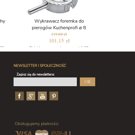
chy
Wykrawacz foremka do
pierogów Kuchenprofi ⌀ 8
119,00 zł
101,15 zł
 30
Najniższa cena w ciągu ostatnich 30
dni: 101,15 zł
NEWSLETTER I SPOŁECZNOŚĆ
Zapisz się do newslettera:
OK
Obsługujemy płatności