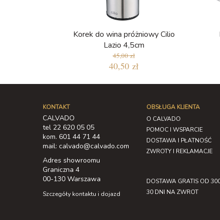
Korek do wina próżniowy Cilio
Lazio 4,5cm
45,00 zł
40,50 zł
KONTAKT
OBSŁUGA KLIENTA
CALVADO
O CALVADO
tel 22 620 05 05
POMOC I WSPARCIE
kom. 601 44 71 44
DOSTAWA I PŁATNOŚĆ
mail: calvado@calvado.com
ZWROTY I REKLAMACJE
Adres showroomu
Graniczna 4
00-130 Warszawa
DOSTAWA GRATIS OD 300
30 DNI NA ZWROT
Szczegóły kontaktu i dojazd