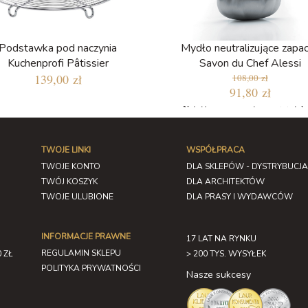
Podstawka pod naczynia
Mydło neutralizujące zapa
Kuchenprofi Pâtissier
Savon du Chef Alessi
139,00 zł
108,00 zł
91,80 zł
Najniższa cena w ciągu ostatnich
dni: 91,80 zł
TWOJE LINKI
WSPÓŁPRACA
TWOJE KONTO
DLA SKLEPÓW - DYSTRYBUCJA
TWÓJ KOSZYK
DLA ARCHITEKTÓW
TWOJE ULUBIONE
DLA PRASY I WYDAWCÓW
INFORMACJE PRAWNE
17 LAT NA RYNKU
REGULAMIN SKLEPU
 ZŁ
> 200 TYS. WYSYŁEK
POLITYKA PRYWATNOŚCI
Nasze sukcesy