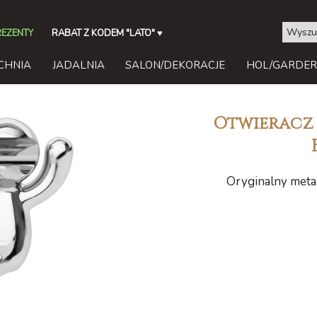
REZENTY
RABAT Z KODEM "LATO"
♥
CHNIA
JADALNIA
SALON/DEKORACJE
HOL/GARDE
Otwieracz 
Oryginalny meta