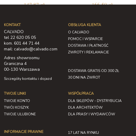
147,87 zł
166,50 zł
KONTAKT
OBSŁUGA KLIENTA
CALVADO
O CALVADO
tel 22 620 05 05
POMOC I WSPARCIE
kom. 601 44 71 44
DOSTAWA I PŁATNOŚĆ
mail: calvado@calvado.com
ZWROTY I REKLAMACJE
Adres showroomu
Graniczna 4
00-130 Warszawa
DOSTAWA GRATIS OD 300 ZŁ
30 DNI NA ZWROT
Szczegóły kontaktu i dojazd
TWOJE LINKI
WSPÓŁPRACA
TWOJE KONTO
DLA SKLEPÓW - DYSTRYBUCJA
TWÓJ KOSZYK
DLA ARCHITEKTÓW
TWOJE ULUBIONE
DLA PRASY I WYDAWCÓW
INFORMACJE PRAWNE
17 LAT NA RYNKU