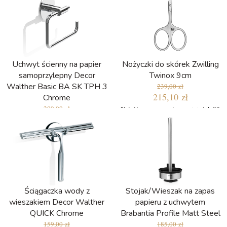
Uchwyt ścienny na papier
Nożyczki do skórek Zwilling
samoprzylepny Decor
Twinox 9cm
Walther Basic BA SK TPH 3
239,00 zł
215,10 zł
Chrome
209,00 zł
Najniższa cena w ciągu ostatnich 30
194,37 zł
dni: 203,15 zł
Ściągaczka wody z
Stojak/Wieszak na zapas
wieszakiem Decor Walther
papieru z uchwytem
QUICK Chrome
Brabantia Profile Matt Steel
159,00 zł
185,00 zł