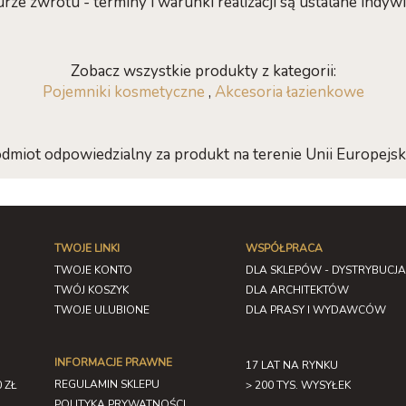
rze zwrotu - terminy i warunki realizacji są ustalane indywi
Zobacz wszystkie produkty z kategorii:
Pojemniki kosmetyczne
,
Akcesoria łazienkowe
dmiot odpowiedzialny za produkt na terenie Unii Europejski
TWOJE LINKI
WSPÓŁPRACA
TWOJE KONTO
DLA SKLEPÓW - DYSTRYBUCJA
TWÓJ KOSZYK
DLA ARCHITEKTÓW
TWOJE ULUBIONE
DLA PRASY I WYDAWCÓW
INFORMACJE PRAWNE
17 LAT NA RYNKU
REGULAMIN SKLEPU
 ZŁ
> 200 TYS. WYSYŁEK
POLITYKA PRYWATNOŚCI