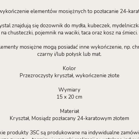
ykończenie elementów mosiężnych to pozłacanie 24-kara
ystal znajdują się dozownik do mydła, kubeczek, mydelniczk
na chusteczki, pojemnik na waciki, taca oraz kosz na śmieci.
lementy mosiężne mogą posiadać inne wykończenie, np. chrom
czarny i/lub połysk lub mat.
Kolor
Przezroczysty kryształ, wykończenie złote
Wymiary
15 x 20 cm
Materiał
Kryształ, Mosiądz pozłacany 24-karatowym złotem
e produkty 3SC są produkowane na indywidualne zamówien