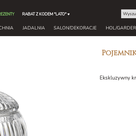
REZENTY
RABAT Z KODEM "LATO"
♥
CHNIA
JADALNIA
SALON/DEKORACJE
HOL/GARDE
Pojemnik
Ekskluzywny k