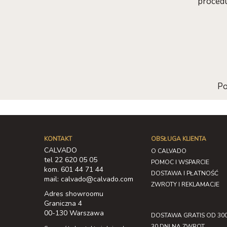
procedu
Po
KONTAKT
OBSŁUGA KLIENTA
CALVADO
O CALVADO
tel 22 620 05 05
POMOC I WSPARCIE
kom. 601 44 71 44
DOSTAWA I PŁATNOŚĆ
mail: calvado@calvado.com
ZWROTY I REKLAMACJE
Adres showroomu
Graniczna 4
00-130 Warszawa
DOSTAWA GRATIS OD 300
30 DNI NA ZWROT