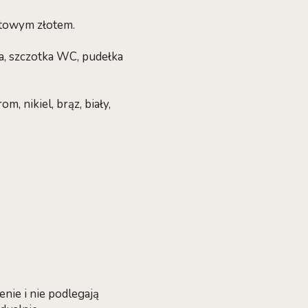
towym złotem.
a, szczotka WC, pudełka
, nikiel, brąz, biały,
ie i nie podlegają