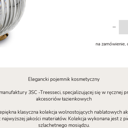
-
na zamówienie, cz
Elegancki pojemnik kosmetyczny
anufaktury 3SC -Treesseci, specjalizującej się w ręcznej 
akcesoriów łazienkowych
zepiękna klasyczna kolekcja wolnostojących nablatowych 
najwyższej jakości materiałów. Kolekcja wykonana jest z p
szlachetnego mosiądzu.