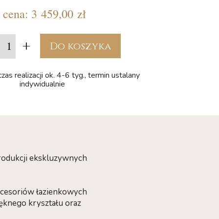
cena:
3 459,00 zł
+
Do koszyka
as realizacji ok. 4-6 tyg., termin ustalany
indywidualnie
produkcji ekskluzywnych
akcesoriów łazienkowych
ięknego kryształu oraz