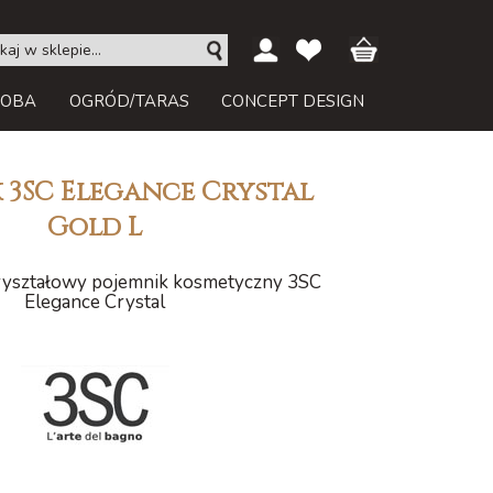
ROBA
OGRÓD/TARAS
CONCEPT DESIGN
 3SC Elegance Crystal
Gold L
ryształowy pojemnik kosmetyczny 3SC
Elegance Crystal