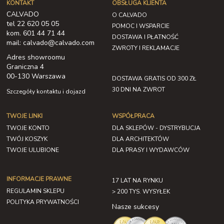
KONTAKT
OBSŁUGA KLIENTA
CALVADO
O CALVADO
tel 22 620 05 05
POMOC I WSPARCIE
kom. 601 44 71 44
DOSTAWA I PŁATNOŚĆ
mail: calvado@calvado.com
ZWROTY I REKLAMACJE
Adres showroomu
Graniczna 4
00-130 Warszawa
DOSTAWA GRATIS OD 300 ZŁ
30 DNI NA ZWROT
Szczegóły kontaktu i dojazd
TWOJE LINKI
WSPÓŁPRACA
TWOJE KONTO
DLA SKLEPÓW - DYSTRYBUCJA
TWÓJ KOSZYK
DLA ARCHITEKTÓW
TWOJE ULUBIONE
DLA PRASY I WYDAWCÓW
INFORMACJE PRAWNE
17 LAT NA RYNKU
REGULAMIN SKLEPU
> 200 TYS. WYSYŁEK
POLITYKA PRYWATNOŚCI
Nasze sukcesy