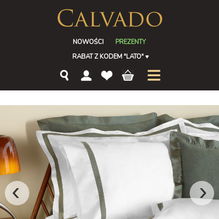
NOWOŚCI
PREZENTY
RABAT Z KODEM "LATO"
♥
‹
›