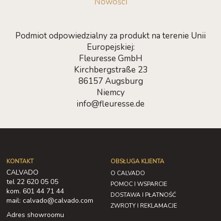
Nowości
Podmiot odpowiedzialny za produkt na terenie Unii
Europejskiej:
Fleuresse GmbH
Kirchbergstraße 23
86157 Augsburg
Niemcy
info@fleuresse.de
KONTAKT
OBSŁUGA KLIENTA
CALVADO
O CALVADO
tel 22 620 05 05
POMOC I WSPARCIE
kom. 601 44 71 44
DOSTAWA I PŁATNOŚĆ
mail: calvado@calvado.com
ZWROTY I REKLAMACJE
Adres showroomu