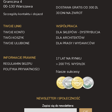
Graniczna 4
00-130 Warszawa
DOSTAWA GRATIS OD 300 ZŁ
30 DNI NA ZWROT
Szczegóły kontaktu i dojazd
TWOJE LINKI
WSPÓŁPRACA
TWOJE KONTO
DLA SKLEPÓW - DYSTRYBUCJA
TWÓJ KOSZYK
DLA ARCHITEKTÓW
TWOJE ULUBIONE
DLA PRASY I WYDAWCÓW
INFORMACJE PRAWNE
17 LAT NA RYNKU
REGULAMIN SKLEPU
> 200 TYS. WYSYŁEK
POLITYKA PRYWATNOŚCI
Nasze sukcesy
NEWSLETTER I SPOŁECZNOŚĆ
Zapisz się do newslettera:
OK