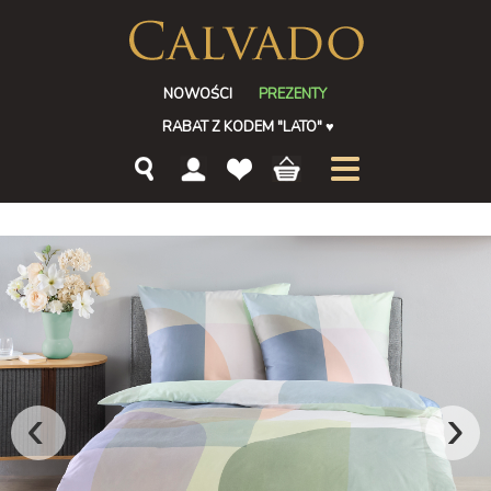
NOWOŚCI
PREZENTY
RABAT Z KODEM "LATO"
♥
‹
›