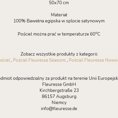
50x70 cm
Materiał
100% Bawełna egipska w splocie satynowym
o
Pościel można prać w temperaturze 60
C
Zobacz wszystkie produkty z kategorii:
ściel
,
Pościel Fleuresse Seasons
,
Pościel Fleuresse Nowo
dmiot odpowiedzialny za produkt na terenie Unii Europejski
Fleuresse GmbH
Kirchbergstraße 23
86157 Augsburg
Niemcy
info@fleuresse.de