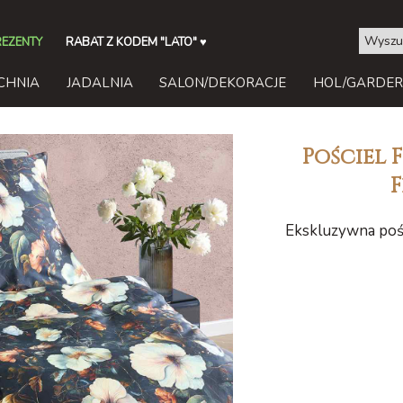
REZENTY
RABAT Z KODEM "LATO"
♥
CHNIA
JADALNIA
SALON/DEKORACJE
HOL/GARDE
Pościel 
F
Ekskluzywna pośc