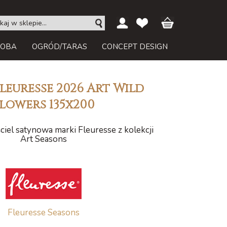
ROBA
OGRÓD/TARAS
CONCEPT DESIGN
Fleuresse 2026 Art Wild
lowers 135x200
iel satynowa marki Fleuresse z kolekcji
Art Seasons
Fleuresse Seasons