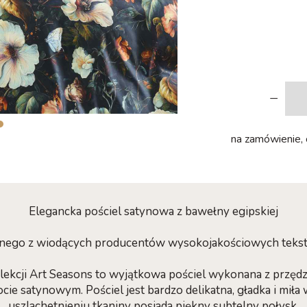
-
na zamówienie, c
Elegancka pościel satynowa z bawełny egipskiej
ednego z wiodących producentów wysokojakościowych teks
olekcji Art Seasons to wyjątkowa pościel wykonana z przęd
ie satynowym. Pościel jest bardzo delikatna, gładka i miła 
uszlachetnieniu tkaniny posiada piękny subtelny połysk.