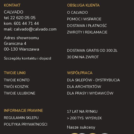
KONTAKT
OBSŁUGA KLIENTA
CALVADO
O CALVADO
tel 22 620 05 05
POMOC I WSPARCIE
kom. 601 44 71 44
DOSTAWA I PŁATNOŚĆ
mail: calvado@calvado.com
ZWROTY I REKLAMACJE
Adres showroomu
Graniczna 4
00-130 Warszawa
DOSTAWA GRATIS OD 300 ZŁ
30 DNI NA ZWROT
Szczegóły kontaktu i dojazd
TWOJE LINKI
WSPÓŁPRACA
TWOJE KONTO
DLA SKLEPÓW - DYSTRYBUCJA
TWÓJ KOSZYK
DLA ARCHITEKTÓW
TWOJE ULUBIONE
DLA PRASY I WYDAWCÓW
INFORMACJE PRAWNE
17 LAT NA RYNKU
REGULAMIN SKLEPU
> 200 TYS. WYSYŁEK
POLITYKA PRYWATNOŚCI
Nasze sukcesy