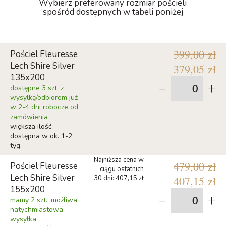
Wybierz preferowany rozmiar pościeli
spośród dostępnych w tabeli poniżej
399,00 zł
Pościel Fleuresse
Lech Shire Silver
379,05 zł
135x200
-
+
dostępne 3 szt. z
wysyłką/odbiorem już
w 2-4 dni robocze od
zamówienia
większa ilość
dostępna w ok. 1-2
tyg.
Najniższa cena w
479,00 zł
Pościel Fleuresse
ciągu ostatnich
Lech Shire Silver
30 dni: 407,15 zł
407,15 zł
155x200
-
+
mamy 2 szt., możliwa
natychmiastowa
wysyłka