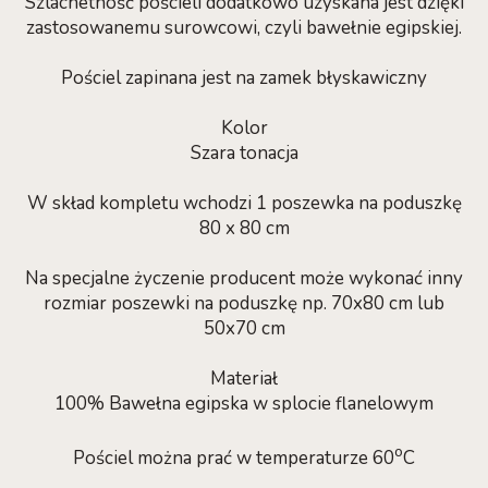
Szlachetność pościeli dodatkowo uzyskana jest dzięki
zastosowanemu surowcowi, czyli bawełnie egipskiej.
Pościel zapinana jest na zamek błyskawiczny
Kolor
Szara tonacja
W skład kompletu wchodzi 1 poszewka na poduszkę
80 x 80 cm
Na specjalne życzenie producent może wykonać inny
rozmiar poszewki na poduszkę np. 70x80 cm lub
50x70 cm
Materiał
100% Bawełna egipska w splocie flanelowym
o
Pościel można prać w temperaturze 60
C