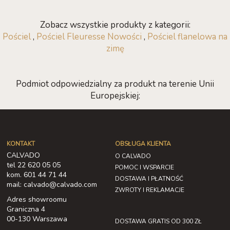
Zobacz wszystkie produkty z kategorii:
Pościel
,
Pościel Fleuresse Nowości
,
Pościel flanelowa na
zimę
Podmiot odpowiedzialny za produkt na terenie Unii
Europejskiej:
KONTAKT
OBSŁUGA KLIENTA
CALVADO
O CALVADO
tel 22 620 05 05
POMOC I WSPARCIE
kom. 601 44 71 44
DOSTAWA I PŁATNOŚĆ
mail: calvado@calvado.com
ZWROTY I REKLAMACJE
Adres showroomu
Graniczna 4
00-130 Warszawa
DOSTAWA GRATIS OD 300 ZŁ