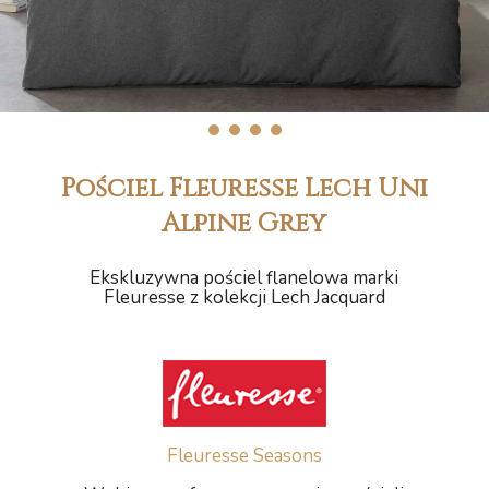
1
2
3
4
Pościel Fleuresse Lech Uni
Alpine Grey
Ekskluzywna pościel flanelowa marki
Fleuresse z kolekcji Lech Jacquard
Fleuresse Seasons