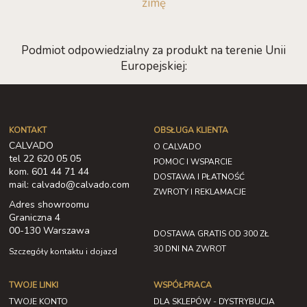
zimę
Podmiot odpowiedzialny za produkt na terenie Unii
Europejskiej:
KONTAKT
OBSŁUGA KLIENTA
CALVADO
O CALVADO
tel 22 620 05 05
POMOC I WSPARCIE
kom. 601 44 71 44
DOSTAWA I PŁATNOŚĆ
mail: calvado@calvado.com
ZWROTY I REKLAMACJE
Adres showroomu
Graniczna 4
00-130 Warszawa
DOSTAWA GRATIS OD 300 ZŁ
30 DNI NA ZWROT
Szczegóły kontaktu i dojazd
TWOJE LINKI
WSPÓŁPRACA
TWOJE KONTO
DLA SKLEPÓW - DYSTRYBUCJA