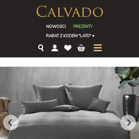
NOWOŚCI
PREZENTY
RABAT Z KODEM "LATO"
♥
‹
›