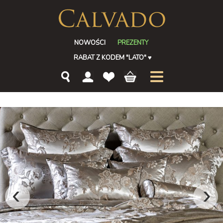
NOWOŚCI
PREZENTY
RABAT Z KODEM "LATO"
♥
‹
›