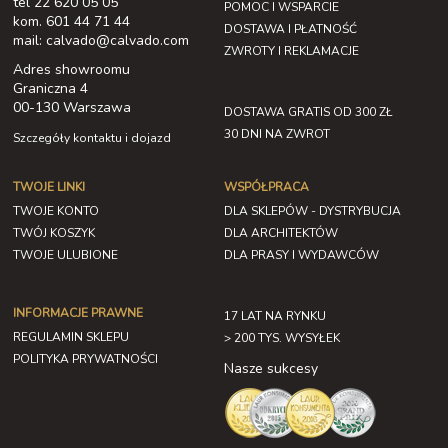
tel 22 620 05 05
POMOC I WSPARCIE
kom. 601 44 71 44
DOSTAWA I PŁATNOŚĆ
mail: calvado@calvado.com
ZWROTY I REKLAMACJE
Adres showroomu
Graniczna 4
00-130 Warszawa
DOSTAWA GRATIS OD 300 ZŁ
30 DNI NA ZWROT
Szczegóły kontaktu i dojazd
TWOJE LINKI
WSPÓŁPRACA
TWOJE KONTO
DLA SKLEPÓW - DYSTRYBUCJA
TWÓJ KOSZYK
DLA ARCHITEKTÓW
TWOJE ULUBIONE
DLA PRASY I WYDAWCÓW
INFORMACJE PRAWNE
17 LAT NA RYNKU
REGULAMIN SKLEPU
> 200 TYS. WYSYŁEK
POLITYKA PRYWATNOŚCI
Nasze sukcesy