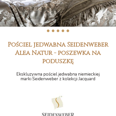
1
2
3
4
5
Pościel jedwabna Seidenweber
Alea Natur - poszewka na
poduszkę
Ekskluzywna pościel jedwabna niemieckiej
marki Seidenweber z kolekcji Jacquard