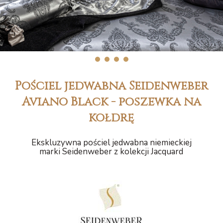
1
2
3
4
Pościel jedwabna Seidenweber
Aviano Black - poszewka na
kołdrę
Ekskluzywna pościel jedwabna niemieckiej
marki Seidenweber z kolekcji Jacquard