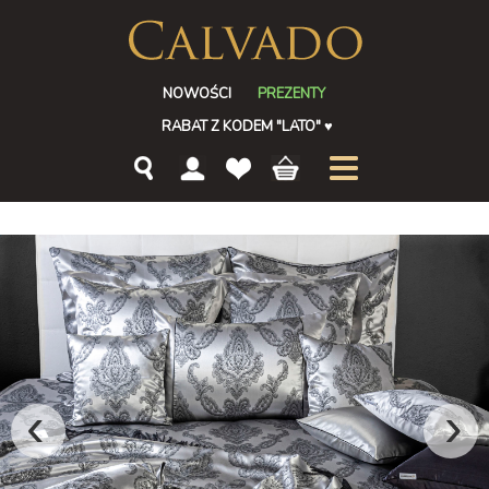
NOWOŚCI
PREZENTY
RABAT Z KODEM "LATO"
♥
‹
›