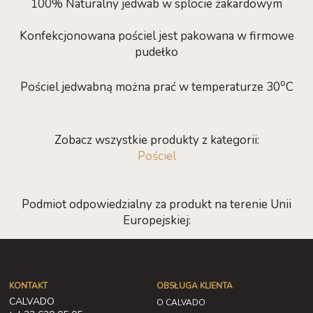
100% Naturalny jedwab w splocie żakardowym
Konfekcjonowana pościel jest pakowana w firmowe
pudełko
o
Pościel jedwabną można prać w temperaturze 30
C
Zobacz wszystkie produkty z kategorii:
Pościel
Podmiot odpowiedzialny za produkt na terenie Unii
Europejskiej:
KONTAKT
OBSŁUGA KLIENTA
CALVADO
O CALVADO