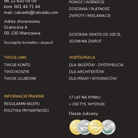
tel 22 620 05 05
POMOC I WSPARCIE
kom. 601 44 71 44
DOSTAWA I PŁATNOŚĆ
mail: calvado@calvado.com
ZWROTY I REKLAMACJE
Adres showroomu
Graniczna 4
00-130 Warszawa
DOSTAWA GRATIS OD 300 ZŁ
30 DNI NA ZWROT
Szczegóły kontaktu i dojazd
TWOJE LINKI
WSPÓŁPRACA
TWOJE KONTO
DLA SKLEPÓW - DYSTRYBUCJA
TWÓJ KOSZYK
DLA ARCHITEKTÓW
TWOJE ULUBIONE
DLA PRASY I WYDAWCÓW
INFORMACJE PRAWNE
17 LAT NA RYNKU
REGULAMIN SKLEPU
> 200 TYS. WYSYŁEK
POLITYKA PRYWATNOŚCI
Nasze sukcesy