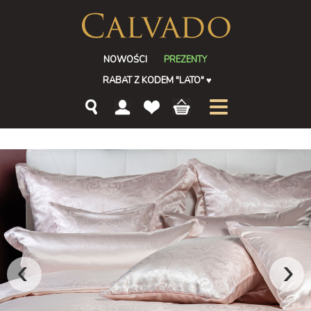
NOWOŚCI
PREZENTY
RABAT Z KODEM "LATO"
♥
‹
›