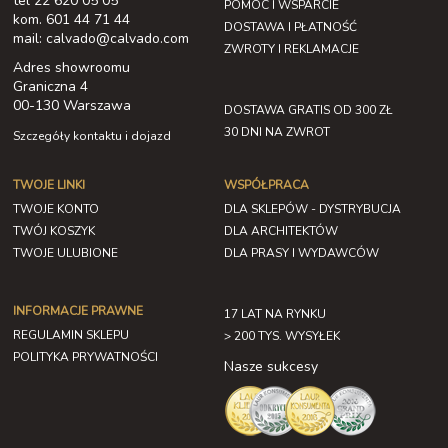
tel 22 620 05 05
POMOC I WSPARCIE
kom. 601 44 71 44
DOSTAWA I PŁATNOŚĆ
mail: calvado@calvado.com
ZWROTY I REKLAMACJE
Adres showroomu
Graniczna 4
00-130 Warszawa
DOSTAWA GRATIS OD 300 ZŁ
30 DNI NA ZWROT
Szczegóły kontaktu i dojazd
TWOJE LINKI
WSPÓŁPRACA
TWOJE KONTO
DLA SKLEPÓW - DYSTRYBUCJA
TWÓJ KOSZYK
DLA ARCHITEKTÓW
TWOJE ULUBIONE
DLA PRASY I WYDAWCÓW
INFORMACJE PRAWNE
17 LAT NA RYNKU
REGULAMIN SKLEPU
> 200 TYS. WYSYŁEK
POLITYKA PRYWATNOŚCI
Nasze sukcesy