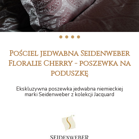
1
2
3
4
Pościel jedwabna Seidenweber
Floralie Cherry - poszewka na
poduszkę
Ekskluzywna poszewka jedwabna niemieckiej
marki Seidenweber z kolekcji Jacquard