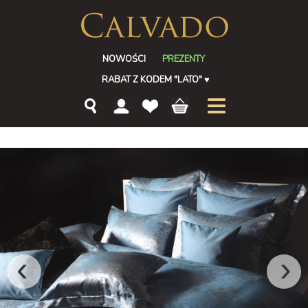
NOWOŚCI
PREZENTY
RABAT Z KODEM "LATO"
♥
‹
›