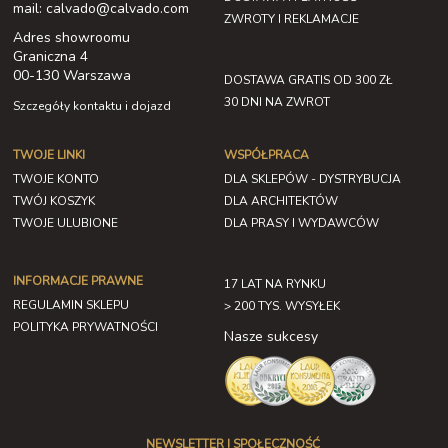
mail: calvado@calvado.com
ZWROTY I REKLAMACJE
Adres showroomu
Graniczna 4
00-130 Warszawa
DOSTAWA GRATIS OD 300 ZŁ
30 DNI NA ZWROT
Szczegóły kontaktu i dojazd
TWOJE LINKI
WSPÓŁPRACA
TWOJE KONTO
DLA SKLEPÓW - DYSTRYBUCJA
TWÓJ KOSZYK
DLA ARCHITEKTÓW
TWOJE ULUBIONE
DLA PRASY I WYDAWCÓW
INFORMACJE PRAWNE
17 LAT NA RYNKU
REGULAMIN SKLEPU
> 200 TYS. WYSYŁEK
POLITYKA PRYWATNOŚCI
Nasze sukcesy
NEWSLETTER I SPOŁECZNOŚĆ