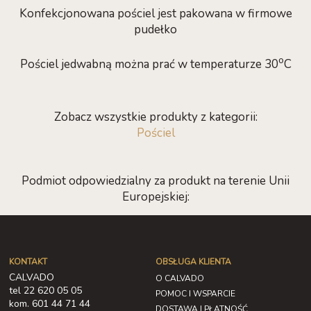
Konfekcjonowana pościel jest pakowana w firmowe
pudełko
o
Pościel jedwabną można prać w temperaturze 30
C
Zobacz wszystkie produkty z kategorii:
Pościel
Podmiot odpowiedzialny za produkt na terenie Unii
Europejskiej:
KONTAKT
OBSŁUGA KLIENTA
CALVADO
O CALVADO
tel 22 620 05 05
POMOC I WSPARCIE
kom. 601 44 71 44
DOSTAWA I PŁATNOŚĆ