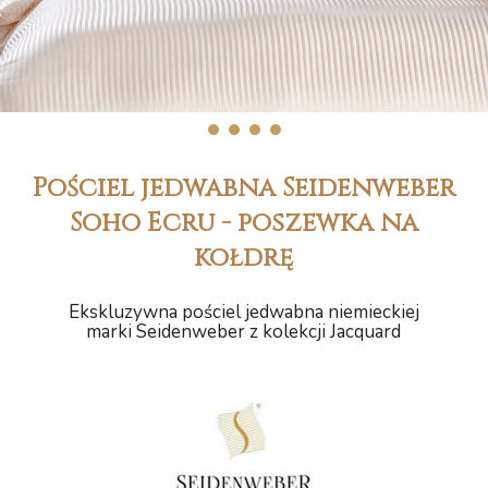
1
2
3
4
Pościel jedwabna Seidenweber
Soho Ecru - poszewka na
kołdrę
Ekskluzywna pościel jedwabna niemieckiej
marki Seidenweber z kolekcji Jacquard