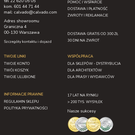
tel 22 620 05 05
POMOC I WSPARCIE
kom. 601 44 71 44
DOSTAWA I PŁATNOŚĆ
mail: calvado@calvado.com
ZWROTY I REKLAMACJE
Adres showroomu
Graniczna 4
00-130 Warszawa
DOSTAWA GRATIS OD 300 ZŁ
30 DNI NA ZWROT
Szczegóły kontaktu i dojazd
TWOJE LINKI
WSPÓŁPRACA
TWOJE KONTO
DLA SKLEPÓW - DYSTRYBUCJA
TWÓJ KOSZYK
DLA ARCHITEKTÓW
TWOJE ULUBIONE
DLA PRASY I WYDAWCÓW
INFORMACJE PRAWNE
17 LAT NA RYNKU
REGULAMIN SKLEPU
> 200 TYS. WYSYŁEK
POLITYKA PRYWATNOŚCI
Nasze sukcesy