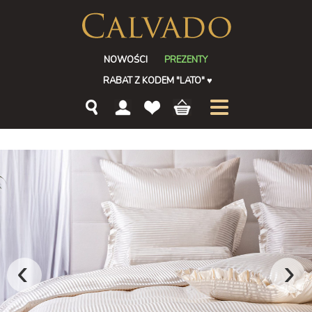
NOWOŚCI
PREZENTY
RABAT Z KODEM "LATO"
♥
‹
›