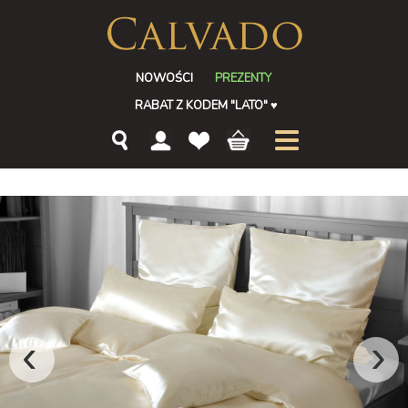
NOWOŚCI
PREZENTY
RABAT Z KODEM "LATO"
♥
‹
›