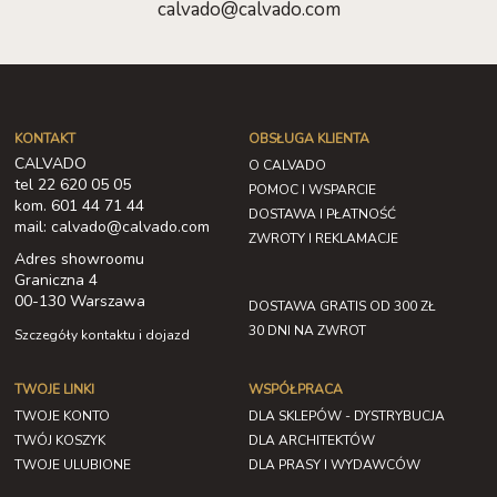
calvado@calvado.com
KONTAKT
OBSŁUGA KLIENTA
CALVADO
O CALVADO
tel 22 620 05 05
POMOC I WSPARCIE
kom. 601 44 71 44
DOSTAWA I PŁATNOŚĆ
mail: calvado@calvado.com
ZWROTY I REKLAMACJE
Adres showroomu
Graniczna 4
00-130 Warszawa
DOSTAWA GRATIS OD 300 ZŁ
30 DNI NA ZWROT
Szczegóły kontaktu i dojazd
TWOJE LINKI
WSPÓŁPRACA
TWOJE KONTO
DLA SKLEPÓW - DYSTRYBUCJA
TWÓJ KOSZYK
DLA ARCHITEKTÓW
TWOJE ULUBIONE
DLA PRASY I WYDAWCÓW