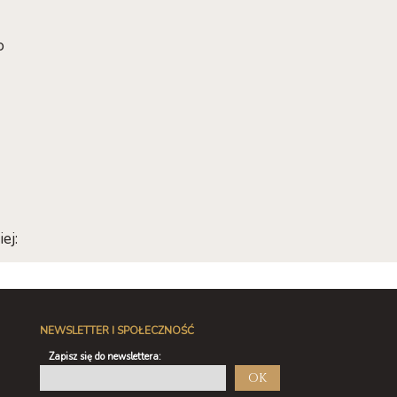
o
ej:
NEWSLETTER I SPOŁECZNOŚĆ
Zapisz się do newslettera:
OK