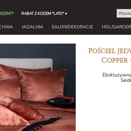
REZENTY
RABAT Z KODEM "LATO"
♥
CHNIA
JADALNIA
SALON/DEKORACJE
HOL/GARDE
Pościel je
Copper 
Ekskluzywna 
Seid