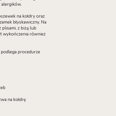
 alergików.
szewek na kołdry oraz
 zamek błyskawiczny. Na
lisami, z bizą lub
ent wykończenia również
e podlega procedurze
zeb
zwa na kołdrę