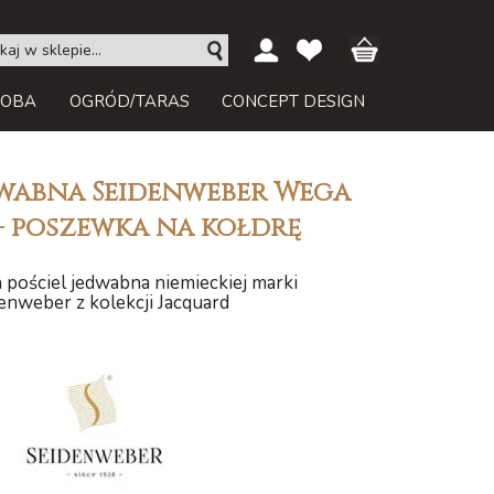
ROBA
OGRÓD/TARAS
CONCEPT DESIGN
dwabna Seidenweber Wega
- poszewka na kołdrę
pościel jedwabna niemieckiej marki
enweber z kolekcji Jacquard