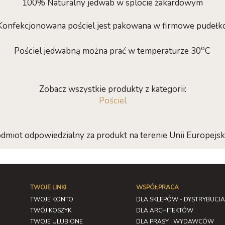
100% Naturalny jedwab w splocie żakardowym
Konfekcjonowana pościel jest pakowana w firmowe pudełk
o
Pościel jedwabną można prać w temperaturze 30
C
Zobacz wszystkie produkty z kategorii:
Pościel
dmiot odpowiedzialny za produkt na terenie Unii Europejski
TWOJE LINKI
WSPÓŁPRACA
TWOJE KONTO
DLA SKLEPÓW - DYSTRYBUCJA
TWÓJ KOSZYK
DLA ARCHITEKTÓW
TWOJE ULUBIONE
DLA PRASY I WYDAWCÓW