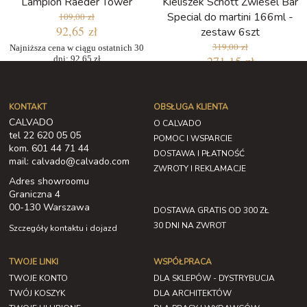
Lampion Raeder Tower
Kieliszek Schott Zwiesel Bar
Special do martini 166ml -
109,00 zł
92,65 zł
zestaw 6szt
319,00 zł
Najniższa cena w ciągu ostatnich 30
271,15 zł
dni: 92,65 zł
Najniższa cena w ciągu ostatnich 30
dni: 271,15 zł
KONTAKT
OBSŁUGA KLIENTA
CALVADO
O CALVADO
tel 22 620 05 05
POMOC I WSPARCIE
kom. 601 44 71 44
DOSTAWA I PŁATNOŚĆ
mail: calvado@calvado.com
ZWROTY I REKLAMACJE
Adres showroomu
Graniczna 4
00-130 Warszawa
DOSTAWA GRATIS OD 300 ZŁ
30 DNI NA ZWROT
Szczegóły kontaktu i dojazd
TWOJE LINKI
WSPÓŁPRACA
TWOJE KONTO
DLA SKLEPÓW - DYSTRYBUCJA
TWÓJ KOSZYK
DLA ARCHITEKTÓW