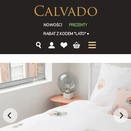
NOWOŚCI
PREZENTY
RABAT Z KODEM "LATO"
♥
‹
›