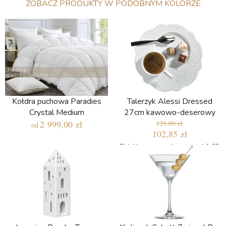
ZOBACZ PRODUKTY W PODOBNYM KOLORZE
Kołdra puchowa Paradies
Talerzyk Alessi Dressed
Crystal Medium
27cm kawowo-deserowy
2 999,00 zł
121,00 zł
od
102,85 zł
Najniższa cena w ciągu ostatnich 30
dni: 102,85 zł