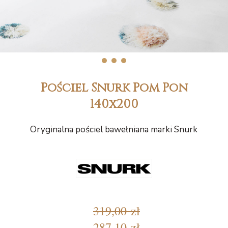
1
2
3
Pościel Snurk Pom Pon
140x200
Oryginalna pościel bawełniana marki Snurk
319,00 zł
287,10 zł