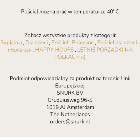
o
Pościel można prać w temperaturze 40
C
Zobacz wszystkie produkty z kategorii:
Sypialnia
,
Dla dzieci
,
Pościel
,
Polecane
,
Pościel dla dzieci i
młodzieży
,
HAPPY-HOURS
,
LETNIE PORZĄDKI NA
PÓLKACH ;-)
Podmiot odpowiedzialny za produkt na terenie Unii
Europejskiej:
SNURK BV
Cruquiusweg 96-S
1019 AJ Amsterdam
The Netherlands
orders@snurk.nl