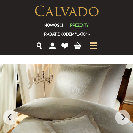
NOWOŚCI
PREZENTY
RABAT Z KODEM "LATO"
♥
‹
›