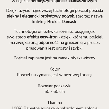
w
najszlachetniejszym splocie adamaszkowym
.
Dzięki użyciu najnowszej technologii pościel posiada
piękny i elegancki brokatowy połysk
, stąd też nazwa
kolekcji
Brokat-Damask
.
Technologia umożliwiła również osiągnięcie
swoistego
efektu easy-iron
- dzięki któremu pościel
ma
zwiększoną odporność na gniecenie
, a proces
prasowania jest prosty i szybki.
Pościel zapinana jest na zamek błyskawiczny
Kolor
Pościel utrzymana jest w beżowej tonacji
Rozmiar poszewki
50 x 60 cm
Tkanina
100% Bawełna egipska w żakardowym splocie