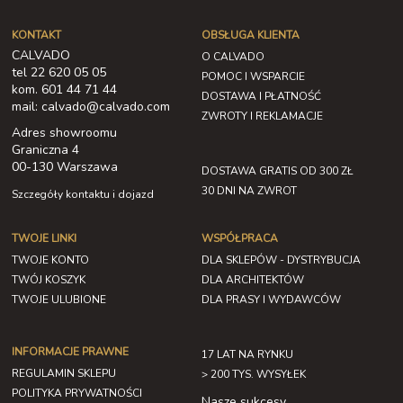
KONTAKT
OBSŁUGA KLIENTA
CALVADO
O CALVADO
tel 22 620 05 05
POMOC I WSPARCIE
kom. 601 44 71 44
DOSTAWA I PŁATNOŚĆ
mail: calvado@calvado.com
ZWROTY I REKLAMACJE
Adres showroomu
Graniczna 4
00-130 Warszawa
DOSTAWA GRATIS OD 300 ZŁ
30 DNI NA ZWROT
Szczegóły kontaktu i dojazd
TWOJE LINKI
WSPÓŁPRACA
TWOJE KONTO
DLA SKLEPÓW - DYSTRYBUCJA
TWÓJ KOSZYK
DLA ARCHITEKTÓW
TWOJE ULUBIONE
DLA PRASY I WYDAWCÓW
INFORMACJE PRAWNE
17 LAT NA RYNKU
REGULAMIN SKLEPU
> 200 TYS. WYSYŁEK
POLITYKA PRYWATNOŚCI
Nasze sukcesy