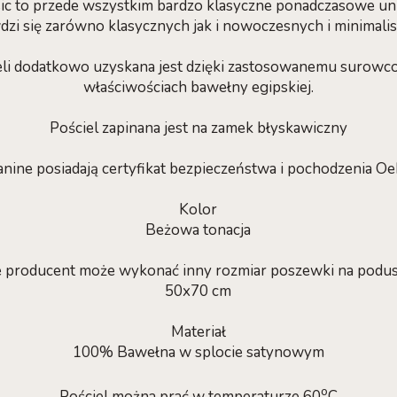
sic to przede wszystkim bardzo klasyczne ponadczasowe un
dzi się zarówno klasycznych jak i nowoczesnych i minimalis
eli dodatkowo uzyskana jest dzięki zastosowanemu surowcow
właściwościach bawełny egipskiej.
Pościel zapinana jest na zamek błyskawiczny
anine posiadają certyfikat bezpieczeństwa i pochodzenia O
Kolor
Beżowa tonacja
e producent może wykonać inny rozmiar poszewki na podu
50x70 cm
Materiał
100% Bawełna w splocie satynowym
o
Pościel można prać w temperaturze 60
C