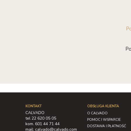
Po
Po
KONTAKT
OBSŁUGA KLIENTA
CALVADO
O CALVADO
tel 22 620 05 05
POMOC I WSPARCIE
kom. 601 44 71 44
DOSTAWA I PŁATNOŚĆ
mail: calvado@calvado.com