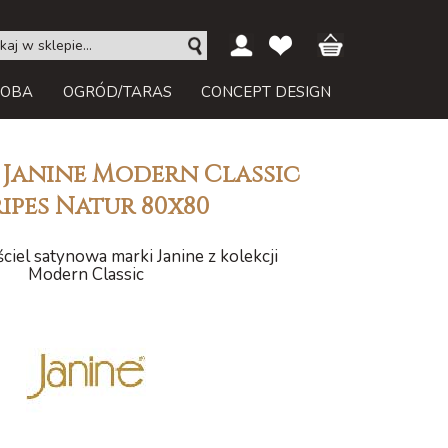
ROBA
OGRÓD/TARAS
CONCEPT DESIGN
 Janine Modern Classic
ripes Natur 80x80
ciel satynowa marki Janine z kolekcji
Modern Classic