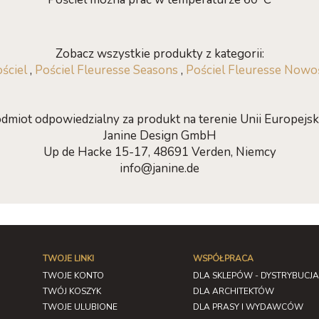
Zobacz wszystkie produkty z kategorii:
ściel
,
Pościel Fleuresse Seasons
,
Pościel Fleuresse Nowo
dmiot odpowiedzialny za produkt na terenie Unii Europejski
Janine Design GmbH
Up de Hacke 15-17, 48691 Verden, Niemcy
info@janine.de
TWOJE LINKI
WSPÓŁPRACA
TWOJE KONTO
DLA SKLEPÓW - DYSTRYBUCJA
TWÓJ KOSZYK
DLA ARCHITEKTÓW
TWOJE ULUBIONE
DLA PRASY I WYDAWCÓW