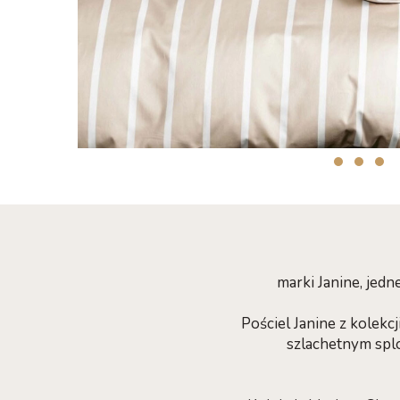
marki Janine, je
Pościel Janine z kolek
szlachetnym sploc