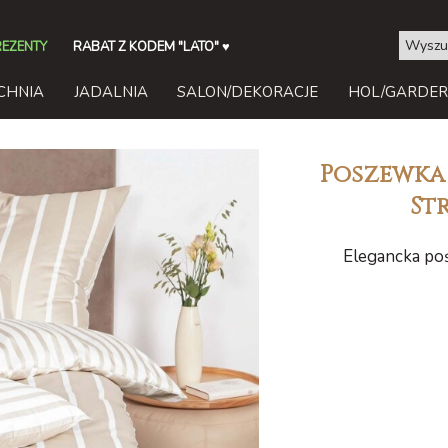
REZENTY
RABAT Z KODEM "LATO"
♥
CHNIA
JADALNIA
SALON/DEKORACJE
HOL/GARDE
Poszewka
St
Elegancka poś