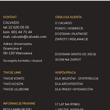
KONTAKT
OBSŁUGA KLIENTA
CALVADO
O CALVADO
tel 22 620 05 05
POMOC I WSPARCIE
kom. 601 44 71 44
DOSTAWA I PŁATNOŚĆ
mail: calvado@calvado.com
ZWROTY I REKLAMACJE
Adres showroomu
Graniczna 4
00-130 Warszawa
DOSTAWA GRATIS OD 300 ZŁ
30 DNI NA ZWROT
Szczegóły kontaktu i dojazd
TWOJE LINKI
WSPÓŁPRACA
TWOJE KONTO
DLA SKLEPÓW - DYSTRYBUCJA
TWÓJ KOSZYK
DLA ARCHITEKTÓW
TWOJE ULUBIONE
DLA PRASY I WYDAWCÓW
INFORMACJE PRAWNE
17 LAT NA RYNKU
REGULAMIN SKLEPU
> 200 TYS. WYSYŁEK