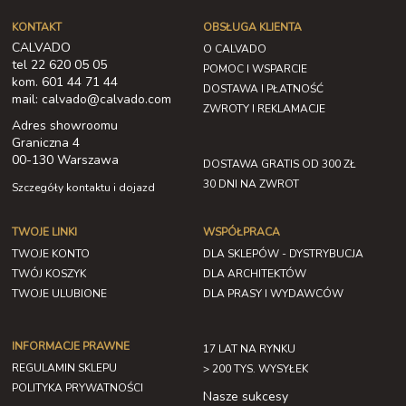
KONTAKT
OBSŁUGA KLIENTA
CALVADO
O CALVADO
tel 22 620 05 05
POMOC I WSPARCIE
kom. 601 44 71 44
DOSTAWA I PŁATNOŚĆ
mail: calvado@calvado.com
ZWROTY I REKLAMACJE
Adres showroomu
Graniczna 4
00-130 Warszawa
DOSTAWA GRATIS OD 300 ZŁ
30 DNI NA ZWROT
Szczegóły kontaktu i dojazd
TWOJE LINKI
WSPÓŁPRACA
TWOJE KONTO
DLA SKLEPÓW - DYSTRYBUCJA
TWÓJ KOSZYK
DLA ARCHITEKTÓW
TWOJE ULUBIONE
DLA PRASY I WYDAWCÓW
INFORMACJE PRAWNE
17 LAT NA RYNKU
REGULAMIN SKLEPU
> 200 TYS. WYSYŁEK
POLITYKA PRYWATNOŚCI
Nasze sukcesy