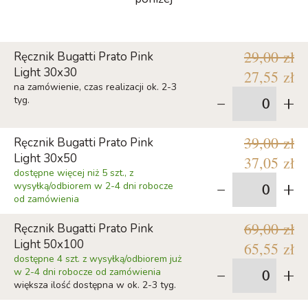
29,00 zł
Ręcznik Bugatti Prato Pink
Light 30x30
27,55 zł
na zamówienie, czas realizacji ok. 2-3
-
+
tyg.
39,00 zł
Ręcznik Bugatti Prato Pink
Light 30x50
37,05 zł
dostępne więcej niż 5 szt., z
-
+
wysyłką/odbiorem w 2-4 dni robocze
od zamówienia
69,00 zł
Ręcznik Bugatti Prato Pink
Light 50x100
65,55 zł
dostępne 4 szt. z wysyłką/odbiorem już
-
+
w 2-4 dni robocze od zamówienia
większa ilość dostępna w ok. 2-3 tyg.