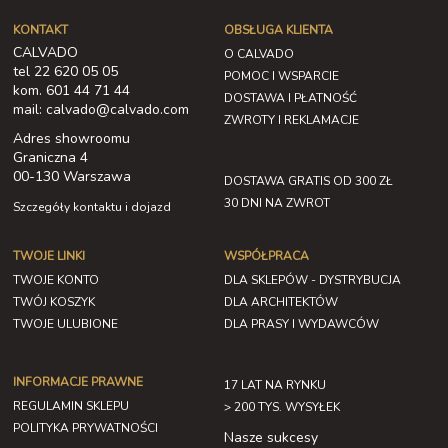
KONTAKT
OBSŁUGA KLIENTA
CALVADO
O CALVADO
tel 22 620 05 05
POMOC I WSPARCIE
kom. 601 44 71 44
DOSTAWA I PŁATNOŚĆ
mail: calvado@calvado.com
ZWROTY I REKLAMACJE
Adres showroomu
Graniczna 4
00-130 Warszawa
DOSTAWA GRATIS OD 300 ZŁ
30 DNI NA ZWROT
Szczegóły kontaktu i dojazd
TWOJE LINKI
WSPÓŁPRACA
TWOJE KONTO
DLA SKLEPÓW - DYSTRYBUCJA
TWÓJ KOSZYK
DLA ARCHITEKTÓW
TWOJE ULUBIONE
DLA PRASY I WYDAWCÓW
INFORMACJE PRAWNE
17 LAT NA RYNKU
REGULAMIN SKLEPU
> 200 TYS. WYSYŁEK
POLITYKA PRYWATNOŚCI
Nasze sukcesy