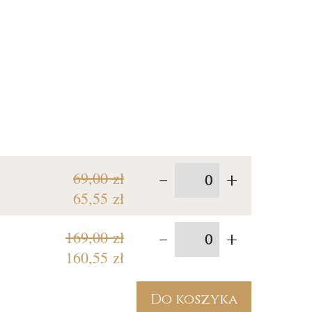
-
+
69,00 zł
65,55 zł
-
+
169,00 zł
160,55 zł
Do koszyka