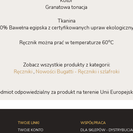
Kolor
Granatowa tonacja
Tkanina
0% Bawełna egipska z certyfikowanych upraw ekologiczn
o
Ręcznik można prać w temperaturze 60
C
Zobacz wszystkie produkty z kategorii:
Ręczniki
,
Nowości Bugatti - Ręczniki i szlafroki
dmiot odpowiedzialny za produkt na terenie Unii Europejski
TWOJE LINKI
WSPÓŁPRACA
TWOJE KONTO
DLA SKLEPÓW - DYSTRYBUCJA