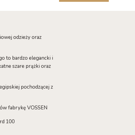
ciowej odzieży oraz
o to bardzo elegancki i
katne szare prążki oraz
gipskiej pochodzącej z
uktów fabrykę VOSSEN
ard 100