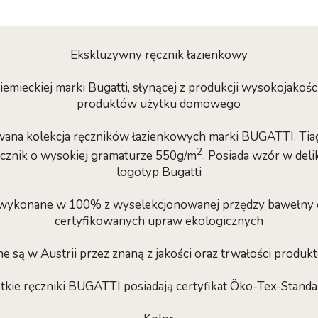
Ekskluzywny ręcznik łazienkowy
niemieckiej marki Bugatti, słynącej z produkcji wysokojakoś
produktów użytku domowego
owana kolekcja ręczników łazienkowych marki BUGATTI. Tiag
2
ęcznik o wysokiej gramaturze 550g/m
. Posiada wzór w deli
logotyp Bugatti
o wykonane w 100% z wyselekcjonowanej przędzy bawełny e
certyfikowanych upraw ekologicznych
e są w Austrii przez znaną z jakości oraz trwałości prod
kie ręczniki BUGATTI posiadają certyfikat Öko-Tex-Stand