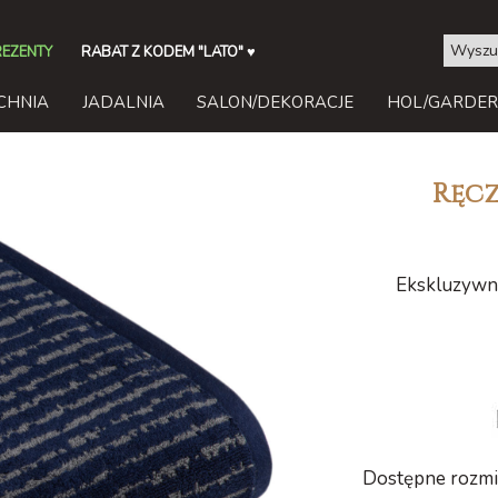
REZENTY
RABAT Z KODEM "LATO"
♥
CHNIA
JADALNIA
SALON/DEKORACJE
HOL/GARDE
Ręcz
Ekskluzywny
Dostępne rozmia