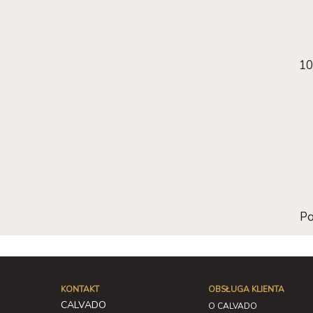
10
Po
KONTAKT
OBSŁUGA KLIENTA
CALVADO
O CALVADO