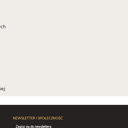
ych
ej:
NEWSLETTER I SPOŁECZNOŚĆ
Zapisz się do newslettera: