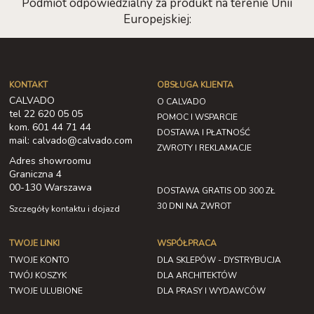
Podmiot odpowiedzialny za produkt na terenie Unii
Europejskiej:
KONTAKT
OBSŁUGA KLIENTA
CALVADO
O CALVADO
tel 22 620 05 05
POMOC I WSPARCIE
kom. 601 44 71 44
DOSTAWA I PŁATNOŚĆ
mail: calvado@calvado.com
ZWROTY I REKLAMACJE
Adres showroomu
Graniczna 4
00-130 Warszawa
DOSTAWA GRATIS OD 300 ZŁ
30 DNI NA ZWROT
Szczegóły kontaktu i dojazd
TWOJE LINKI
WSPÓŁPRACA
TWOJE KONTO
DLA SKLEPÓW - DYSTRYBUCJA
TWÓJ KOSZYK
DLA ARCHITEKTÓW
TWOJE ULUBIONE
DLA PRASY I WYDAWCÓW