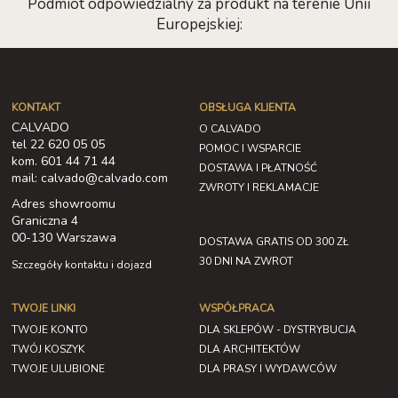
Podmiot odpowiedzialny za produkt na terenie Unii
Europejskiej:
KONTAKT
OBSŁUGA KLIENTA
CALVADO
O CALVADO
tel 22 620 05 05
POMOC I WSPARCIE
kom. 601 44 71 44
DOSTAWA I PŁATNOŚĆ
mail: calvado@calvado.com
ZWROTY I REKLAMACJE
Adres showroomu
Graniczna 4
00-130 Warszawa
DOSTAWA GRATIS OD 300 ZŁ
30 DNI NA ZWROT
Szczegóły kontaktu i dojazd
TWOJE LINKI
WSPÓŁPRACA
TWOJE KONTO
DLA SKLEPÓW - DYSTRYBUCJA
TWÓJ KOSZYK
DLA ARCHITEKTÓW
TWOJE ULUBIONE
DLA PRASY I WYDAWCÓW