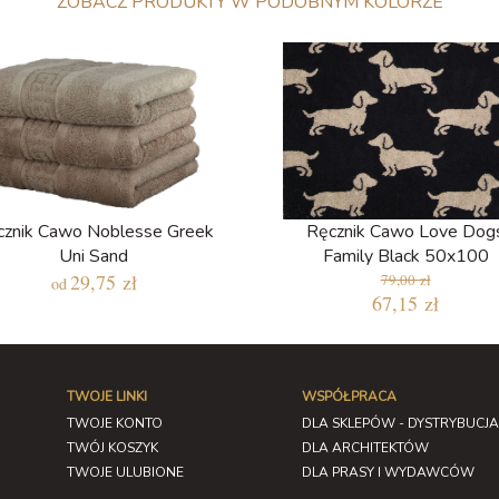
ZOBACZ PRODUKTY W PODOBNYM KOLORZE
cznik Cawo Noblesse Greek
Ręcznik Cawo Love Dog
Uni Sand
Family Black 50x100
29,75 zł
79,00 zł
od
67,15 zł
TWOJE LINKI
WSPÓŁPRACA
TWOJE KONTO
DLA SKLEPÓW - DYSTRYBUCJA
TWÓJ KOSZYK
DLA ARCHITEKTÓW
TWOJE ULUBIONE
DLA PRASY I WYDAWCÓW