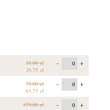
-
+
35,00 zł
29,75 zł
-
+
75,00 zł
63,75 zł
-
+
179,00 zł