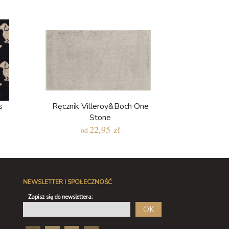
s
Ręcznik Villeroy&Boch One
Stone
22,95 zł
od
NEWSLETTER I SPOŁECZNOŚĆ
Zapisz się do newslettera:
OK