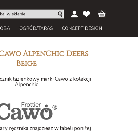
ROBA
OGRÓD/TARAS
CONCEPT DESIGN
 Cawo AlpenChic Deers
Beige
znik łazienkowy marki Cawo z kolekcji
Alpenchic
ry ręcznika znajdziesz w tabeli poniżej