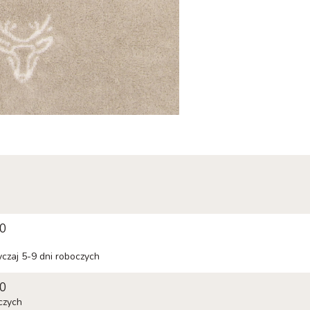
00
yczaj 5-9 dni roboczych
40
czych