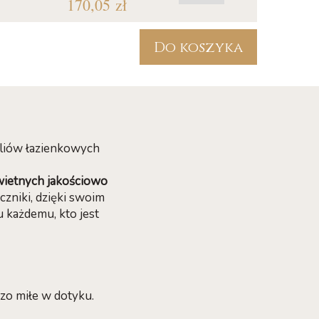
170,05 zł
Do koszyka
yliów łazienkowych
świetnych jakościowo
zniki, dzięki swoim
 każdemu, kto jest
zo miłe w dotyku.