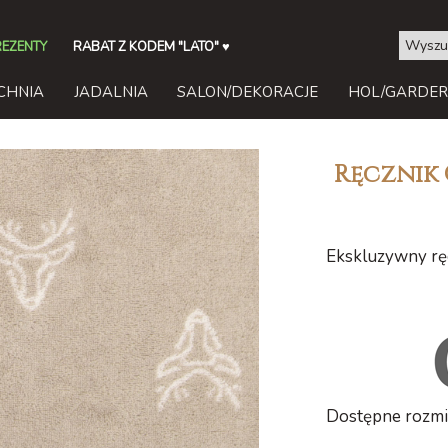
REZENTY
RABAT Z KODEM "LATO"
♥
CHNIA
JADALNIA
SALON/DEKORACJE
HOL/GARDE
Ręcznik
Ekskluzywny ręc
Dostępne rozmia