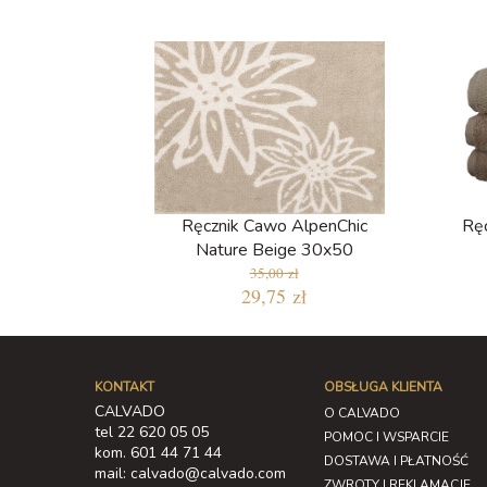
Ręcznik Cawo AlpenChic
Rę
Nature Beige 30x50
35,00 zł
29,75 zł
KONTAKT
OBSŁUGA KLIENTA
CALVADO
O CALVADO
tel 22 620 05 05
POMOC I WSPARCIE
kom. 601 44 71 44
DOSTAWA I PŁATNOŚĆ
mail: calvado@calvado.com
ZWROTY I REKLAMACJE