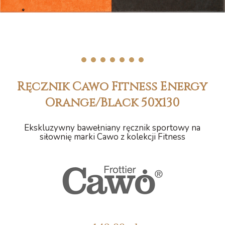
1
2
3
4
5
6
7
Ręcznik Cawo Fitness Energy
Orange/Black 50x130
Ekskluzywny bawełniany ręcznik sportowy na
siłownię marki Cawo z kolekcji Fitness