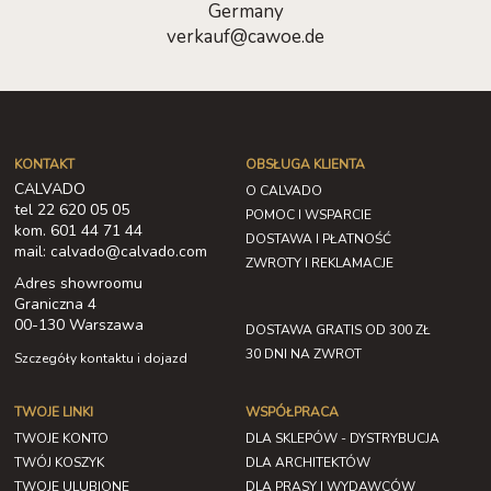
Germany
verkauf@cawoe.de
KONTAKT
OBSŁUGA KLIENTA
CALVADO
O CALVADO
tel 22 620 05 05
POMOC I WSPARCIE
kom. 601 44 71 44
DOSTAWA I PŁATNOŚĆ
mail: calvado@calvado.com
ZWROTY I REKLAMACJE
Adres showroomu
Graniczna 4
00-130 Warszawa
DOSTAWA GRATIS OD 300 ZŁ
30 DNI NA ZWROT
Szczegóły kontaktu i dojazd
TWOJE LINKI
WSPÓŁPRACA
TWOJE KONTO
DLA SKLEPÓW - DYSTRYBUCJA
TWÓJ KOSZYK
DLA ARCHITEKTÓW
TWOJE ULUBIONE
DLA PRASY I WYDAWCÓW