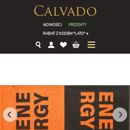
NOWOŚCI
PREZENTY
RABAT Z KODEM "LATO"
♥
‹
›