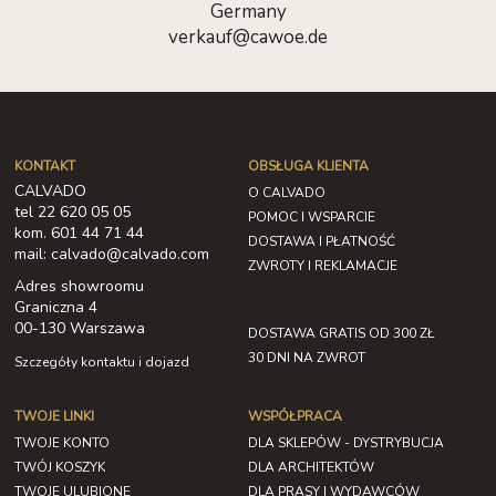
Germany
verkauf@cawoe.de
KONTAKT
OBSŁUGA KLIENTA
CALVADO
O CALVADO
tel 22 620 05 05
POMOC I WSPARCIE
kom. 601 44 71 44
DOSTAWA I PŁATNOŚĆ
mail: calvado@calvado.com
ZWROTY I REKLAMACJE
Adres showroomu
Graniczna 4
00-130 Warszawa
DOSTAWA GRATIS OD 300 ZŁ
30 DNI NA ZWROT
Szczegóły kontaktu i dojazd
TWOJE LINKI
WSPÓŁPRACA
TWOJE KONTO
DLA SKLEPÓW - DYSTRYBUCJA
TWÓJ KOSZYK
DLA ARCHITEKTÓW
TWOJE ULUBIONE
DLA PRASY I WYDAWCÓW