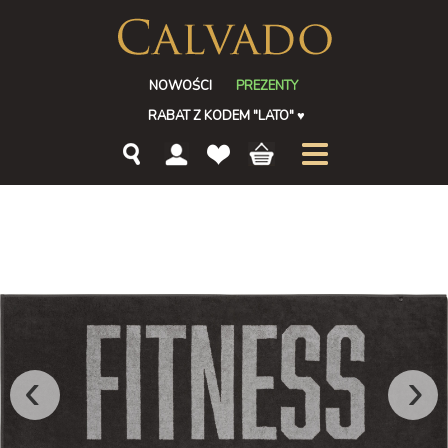
NOWOŚCI
PREZENTY
RABAT Z KODEM "LATO"
♥
‹
›