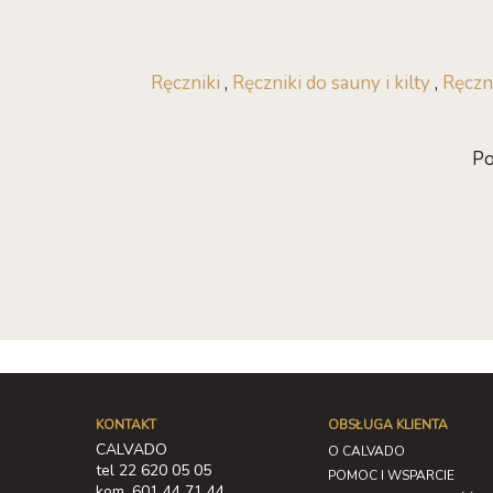
Ręczniki
,
Ręczniki do sauny i kilty
,
Ręczn
Po
KONTAKT
OBSŁUGA KLIENTA
CALVADO
O CALVADO
tel 22 620 05 05
POMOC I WSPARCIE
kom. 601 44 71 44