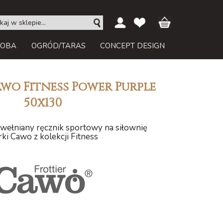
ROBA
OGRÓD/TARAS
CONCEPT DESIGN
wo Fitness Power Purple
50x130
ełniany ręcznik sportowy na siłownię
ki Cawo z kolekcji Fitness