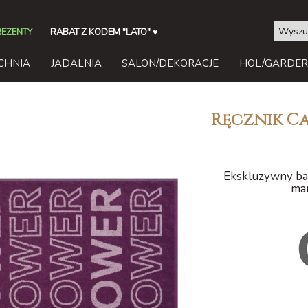
REZENTY
RABAT Z KODEM "LATO"
♥
CHNIA
JADALNIA
SALON/DEKORACJE
HOL/GARDE
Ręcznik Ca
Ekskluzywny baw
mar