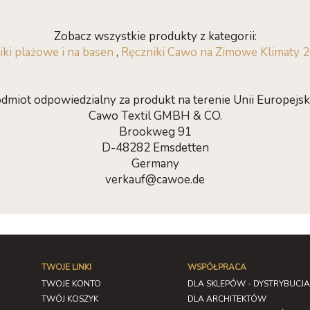
Zobacz wszystkie produkty z kategorii:
iki plażowe i na basen
,
Ręczniki Cawo na Zimowe Klimaty 
dmiot odpowiedzialny za produkt na terenie Unii Europejski
Cawo Textil GMBH & CO.
Brookweg 91
D-48282 Emsdetten
Germany
verkauf@cawoe.de
TWOJE LINKI
WSPÓŁPRACA
TWOJE KONTO
DLA SKLEPÓW - DYSTRYBUCJA
TWÓJ KOSZYK
DLA ARCHITEKTÓW