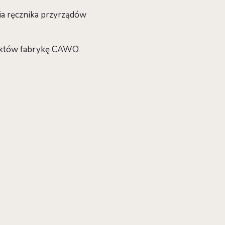
cia ręcznika przyrządów
duktów fabrykę CAWO