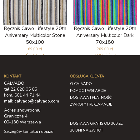
Ręcznik Cawo Lifestyle 20th
Ręcznik Cawo Lifestyle 20th
Aniversary Multicolor Stone
Aniversary Multicolor Dark
50x100
70x180
69,00 zł
209,00 zł
65,55 zł
198,55 zł
KONTAKT
OBSŁUGA KLIENTA
CALVADO
O CALVADO
tel 22 620 05 05
POMOC I WSPARCIE
kom. 601 44 71 44
DOSTAWA I PŁATNOŚĆ
mail: calvado@calvado.com
ZWROTY I REKLAMACJE
Adres showroomu
Graniczna 4
00-130 Warszawa
DOSTAWA GRATIS OD 300 ZŁ
30 DNI NA ZWROT
Szczegóły kontaktu i dojazd