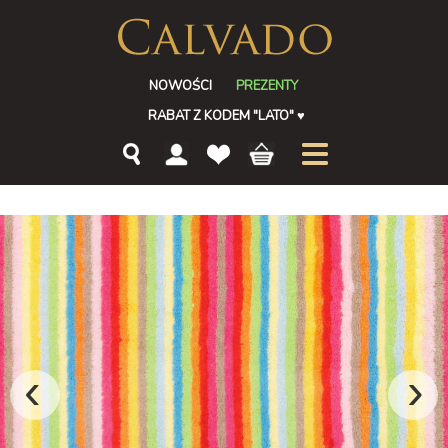
NOWOŚCI
PREZENTY
RABAT Z KODEM "LATO"
♥
‹
›