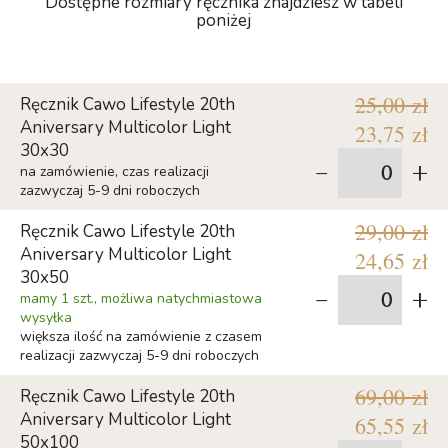
Dostępne rozmiary ręcznika znajdziesz w tabeli
poniżej
25,00 zł
Ręcznik Cawo Lifestyle 20th
Aniversary Multicolor Light
23,75 zł
30x30
-
+
na zamówienie, czas realizacji
zazwyczaj 5-9 dni roboczych
29,00 zł
Ręcznik Cawo Lifestyle 20th
Aniversary Multicolor Light
24,65 zł
30x50
-
+
mamy 1 szt., możliwa natychmiastowa
wysyłka
większa ilość na zamówienie z czasem
realizacji zazwyczaj 5-9 dni roboczych
69,00 zł
Ręcznik Cawo Lifestyle 20th
Aniversary Multicolor Light
65,55 zł
50x100