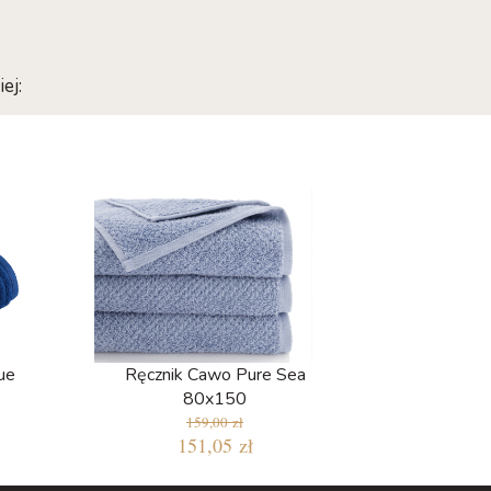
ej:
ue
Ręcznik Cawo Pure Sea
80x150
159,00 zł
151,05 zł