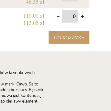
46,55 zł
-
+
119,00 zł
113,05 zł
Do koszyka
yliów łazienkowych
ków marki Cawo. Są to
adnej bordiury. Ręczniki
eniowa jest kontynuacją
rdzo ciekawy element