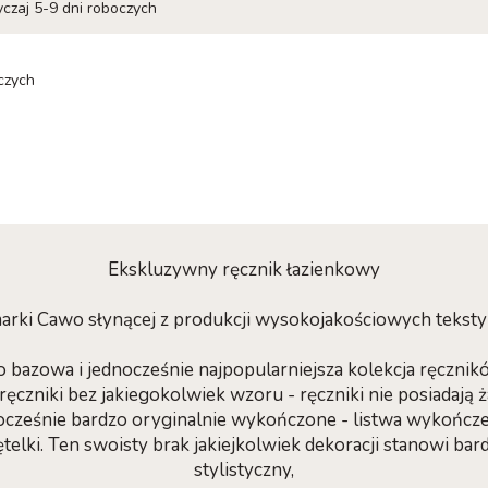
yczaj 5-9 dni roboczych
czych
Ekskluzywny ręcznik łazienkowy
 marki Cawo słynącej z produkcji wysokojakościowych tekst
o bazowa i jednocześnie najpopularniejsza kolekcja ręczni
ęczniki bez jakiegokolwiek wzoru - ręczniki nie posiadają ż
nocześnie bardzo oryginalnie wykończone - listwa wykończ
pętelki. Ten swoisty brak jakiejkolwiek dekoracji stanowi ba
stylistyczny,