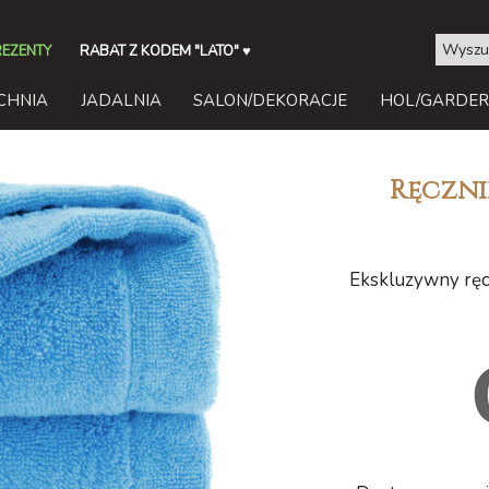
REZENTY
RABAT Z KODEM "LATO"
♥
CHNIA
JADALNIA
SALON/DEKORACJE
HOL/GARDE
Ręczni
Ekskluzywny ręc