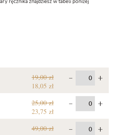
ry ręcznika znajdziesz w tabeli poniżej
-
+
19,00 zł
18,05 zł
-
+
25,00 zł
23,75 zł
-
+
49,00 zł