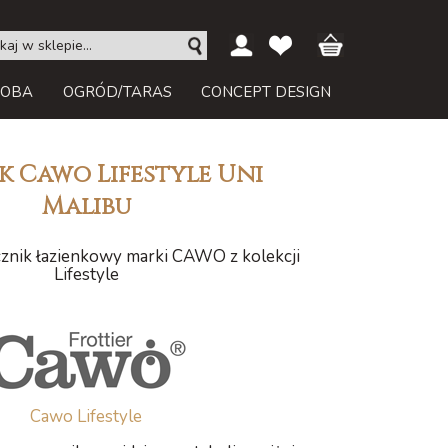
ROBA
OGRÓD/TARAS
CONCEPT DESIGN
k Cawo Lifestyle Uni
Malibu
znik łazienkowy marki CAWO z kolekcji
Lifestyle
Cawo Lifestyle