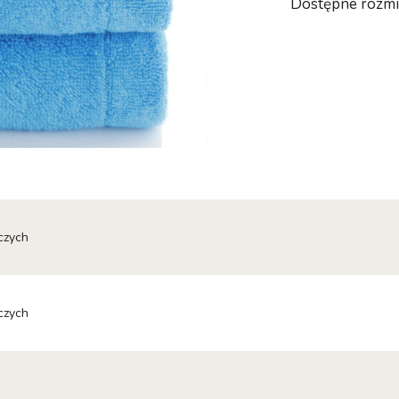
Dostępne rozmia
czych
czych