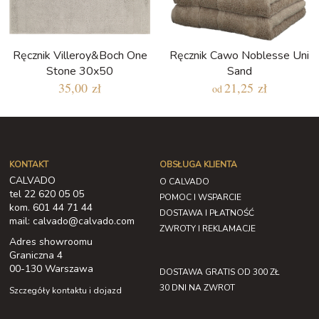
Ręcznik Villeroy&Boch One
Ręcznik Cawo Noblesse Uni
Stone 30x50
Sand
35,00 zł
21,25 zł
od
KONTAKT
OBSŁUGA KLIENTA
CALVADO
O CALVADO
tel 22 620 05 05
POMOC I WSPARCIE
kom. 601 44 71 44
DOSTAWA I PŁATNOŚĆ
mail: calvado@calvado.com
ZWROTY I REKLAMACJE
Adres showroomu
Graniczna 4
00-130 Warszawa
DOSTAWA GRATIS OD 300 ZŁ
30 DNI NA ZWROT
Szczegóły kontaktu i dojazd