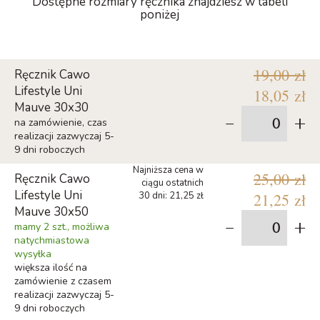
Dostępne rozmiary ręcznika znajdziesz w tabeli
poniżej
19,00 zł
Ręcznik Cawo
Lifestyle Uni
18,05 zł
Mauve 30x30
-
+
na zamówienie, czas
realizacji zazwyczaj 5-
9 dni roboczych
Najniższa cena w
25,00 zł
Ręcznik Cawo
ciągu ostatnich
Lifestyle Uni
30 dni: 21,25 zł
21,25 zł
Mauve 30x50
-
+
mamy 2 szt., możliwa
natychmiastowa
wysyłka
większa ilość na
zamówienie z czasem
realizacji zazwyczaj 5-
9 dni roboczych