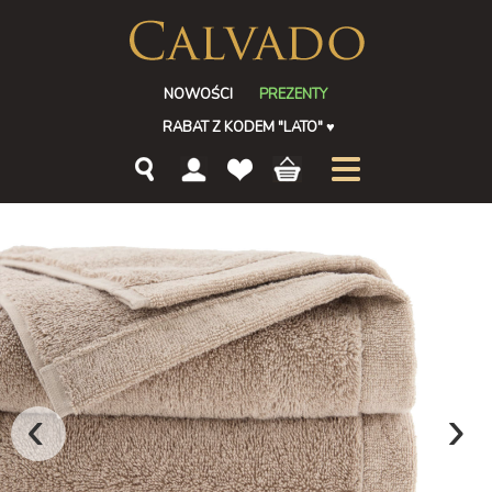
NOWOŚCI
PREZENTY
RABAT Z KODEM "LATO"
♥
‹
›