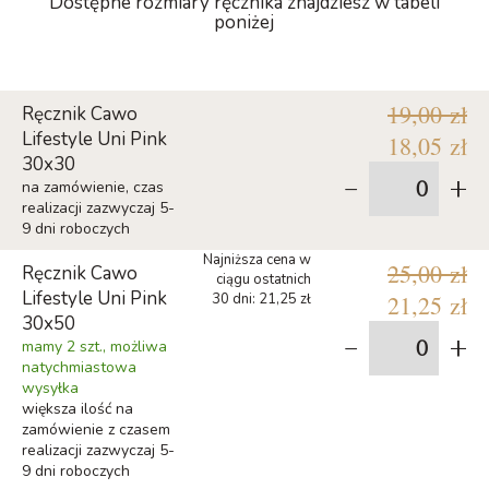
Dostępne rozmiary ręcznika znajdziesz w tabeli
poniżej
19,00 zł
Ręcznik Cawo
Lifestyle Uni Pink
18,05 zł
30x30
-
+
na zamówienie, czas
realizacji zazwyczaj 5-
9 dni roboczych
Najniższa cena w
25,00 zł
Ręcznik Cawo
ciągu ostatnich
Lifestyle Uni Pink
30 dni: 21,25 zł
21,25 zł
30x50
-
+
mamy 2 szt., możliwa
natychmiastowa
wysyłka
większa ilość na
zamówienie z czasem
realizacji zazwyczaj 5-
9 dni roboczych