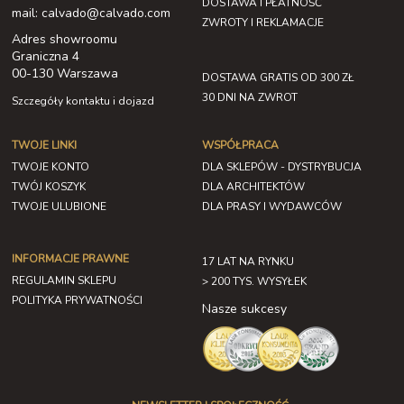
DOSTAWA I PŁATNOŚĆ
mail: calvado@calvado.com
ZWROTY I REKLAMACJE
Adres showroomu
Graniczna 4
00-130 Warszawa
DOSTAWA GRATIS OD 300 ZŁ
30 DNI NA ZWROT
Szczegóły kontaktu i dojazd
TWOJE LINKI
WSPÓŁPRACA
TWOJE KONTO
DLA SKLEPÓW - DYSTRYBUCJA
TWÓJ KOSZYK
DLA ARCHITEKTÓW
TWOJE ULUBIONE
DLA PRASY I WYDAWCÓW
INFORMACJE PRAWNE
17 LAT NA RYNKU
REGULAMIN SKLEPU
> 200 TYS. WYSYŁEK
POLITYKA PRYWATNOŚCI
Nasze sukcesy