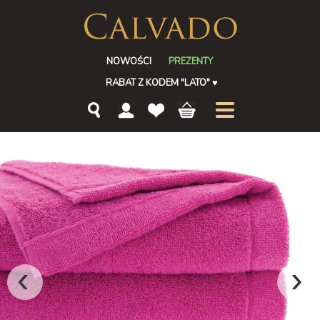
NOWOŚCI
PREZENTY
RABAT Z KODEM "LATO"
♥
‹
›