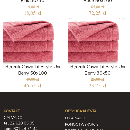
Pink 30x30
Rose 50x100
19,00 zł
85,00 zł
18,05 zł
72,25 zł
Najniższa cena w ciągu ostatnich 30
dni: 72,25 zł
Ręcznik Cawo Lifestyle Uni
Ręcznik Cawo Lifestyle Uni
Berry 50x100
Berry 30x50
49,00 zł
25,00 zł
46,55 zł
23,75 zł
KONTAKT
OBSŁUGA KLIENTA
CALVADO
O CALVADO
tel 22 620 05 05
POMOC I WSPARCIE
kom. 601 44 71 44