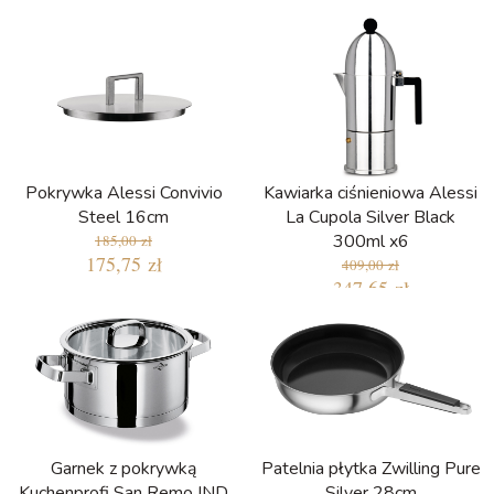
Pokrywka Alessi Convivio
Kawiarka ciśnieniowa Alessi
Steel 16cm
La Cupola Silver Black
300ml x6
185,00 zł
175,75 zł
409,00 zł
347,65 zł
Najniższa cena w ciągu ostatnich 30
dni: 347,65 zł
Garnek z pokrywką
Patelnia płytka Zwilling Pure
Kuchenprofi San Remo IND
Silver 28cm