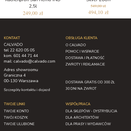
2,5l
549,00 zł
494,10 zł
249,00 zł
KONTAKT
OBSŁUGA KLIENTA
CALVADO
O CALVADO
tel 22 620 05 05
POMOC I WSPARCIE
kom. 601 44 71 44
DOSTAWA I PŁATNOŚĆ
mail: calvado@calvado.com
ZWROTY I REKLAMACJE
Adres showroomu
Graniczna 4
00-130 Warszawa
DOSTAWA GRATIS OD 300 ZŁ
30 DNI NA ZWROT
Szczegóły kontaktu i dojazd
TWOJE LINKI
WSPÓŁPRACA
TWOJE KONTO
DLA SKLEPÓW - DYSTRYBUCJA
TWÓJ KOSZYK
DLA ARCHITEKTÓW
TWOJE ULUBIONE
DLA PRASY I WYDAWCÓW