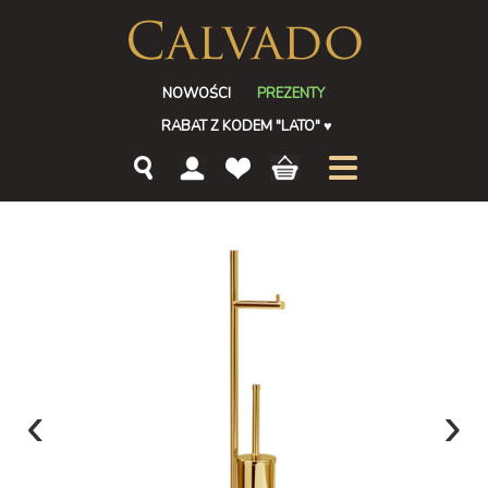
NOWOŚCI
PREZENTY
RABAT Z KODEM "LATO"
♥
‹
›