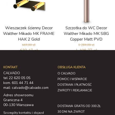
Wieszaczek ścienny Decor
Szczotka do WC Decor
Walther Mikado MK FRAME
Walther Mikado MK SBG
HAK 2 Gold
Copper Matt PVD
669,00 zł
1 289,00 zł
622,17 zł
1 198,77 zł
KONTAKT
OBSŁUGA KLIENTA
CALVADO
O CALVADO
tel 22 620 05 05
POMOC I WSPARCIE
kom. 601 44 71 44
DOSTAWA I PŁATNOŚĆ
mail: calvado@calvado.com
ZWROTY I REKLAMACJE
Adres showroomu
Graniczna 4
00-130 Warszawa
DOSTAWA GRATIS OD 300 ZŁ
30 DNI NA ZWROT
Szczegóły kontaktu i dojazd