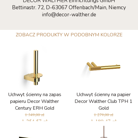
DECOR WALTHER Einrichtungs GmbH
Bettinastr. 72, D-63067 Offenbach/Main, Niemcy
info@decor-walther.de
ZOBACZ PRODUKTY W PODOBNYM KOLORZE
Uchwyt ścienny na zapas
Uchwyt ścienny na papier
papieru Decor Walther
Decor Walther Club TPH 1
Century ERH Gold
Gold
1 349,00 zł
1 279,00 zł
1 254,57 zł
1 189,47 zł