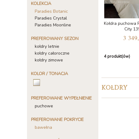
KOLEKCJA
Paradies Botanic
Paradies Crystal
Kołdra puchowa P
Paradies Moonline
City 1
3 349,
PREFEROWANY SEZON
kołdry letnie
kołdry całoroczne
4 produkt(ów)
kołdry zimowe
KOLOR / TONACJA
KOŁDRY
PREFEROWANE WYPEŁNIENIE
puchowe
PREFEROWANE POKRYCIE
bawełna