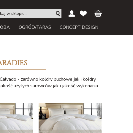
ROBA
OGRÓD/TARAS
CONCEPT DESIGN
ARADIES
 Calvado - zarówno kołdry puchowe jak i kołdry
jakość użytych surowców jak i jakość wykonania.