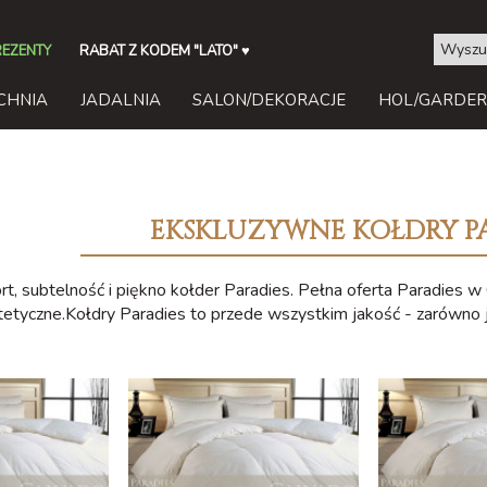
REZENTY
RABAT Z KODEM "LATO"
♥
CHNIA
JADALNIA
SALON/DEKORACJE
HOL/GARDE
EKSKLUZYWNE KOŁDRY P
t, subtelność i piękno kołder Paradies. Pełna oferta Paradies w
ntetyczne.Kołdry Paradies to przede wszystkim jakość - zarówno 