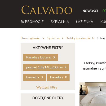
NOWOŚCI
P
% PROMOCJE
SYPIALNIA
ŁAZIENKA
KU
Strona główna
/
Sypialnia
/
Kołdry i poduszki
/
Kołdry
AKTYWNE FILTRY
Paradies Botanic
Odkryj komfor
pościel 135/140x200 cm
naturalne i sy
bawełna
Paradies
Wyczyść filtry
DOSTĘPNE FILTRY