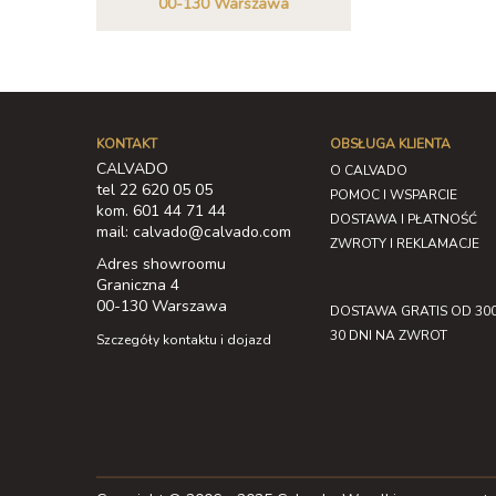
00-130 Warszawa
KONTAKT
OBSŁUGA KLIENTA
CALVADO
O CALVADO
tel 22 620 05 05
POMOC I WSPARCIE
kom. 601 44 71 44
DOSTAWA I PŁATNOŚĆ
mail: calvado@calvado.com
ZWROTY I REKLAMACJE
Adres showroomu
Graniczna 4
00-130 Warszawa
DOSTAWA GRATIS OD 300
30 DNI NA ZWROT
Szczegóły kontaktu i dojazd