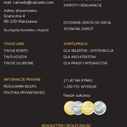
mail: calvado@calvado.com
ZWROTY I REKLAMACJE
Adres showroomu
Graniczna 4
00-130 Warszawa
DOSTAWA GRATIS OD 300 ZŁ
30 DNI NA ZWROT
Szczegóły kontaktu i dojazd
TWOJE LINKI
WSPÓŁPRACA
TWOJE KONTO
DLA SKLEPÓW - DYSTRYBUCJA
TWÓJ KOSZYK
DLA ARCHITEKTÓW
TWOJE ULUBIONE
DLA PRASY I WYDAWCÓW
INFORMACJE PRAWNE
17 LAT NA RYNKU
REGULAMIN SKLEPU
> 200 TYS. WYSYŁEK
POLITYKA PRYWATNOŚCI
Nasze sukcesy
NEWSLETTER I SPOŁECZNOŚĆ