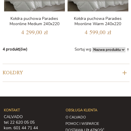
Kołdra puchowa Paradies
Kołdra puchowa Paradies
Moonline Medium 240x220
Moonline Warm 240x220
4 299,00 zł
4 599,00 zł
4 produkt(ów)
Sortuj wg
KOŁDRY
KONTAKT
OBSŁUGA KLIENTA
CALVADO
O CALVADO
tel 22 620 05 05
POMOC I WSPARCIE
kom. 601 44 71 44
DOSTAWA I PŁATNOŚĆ