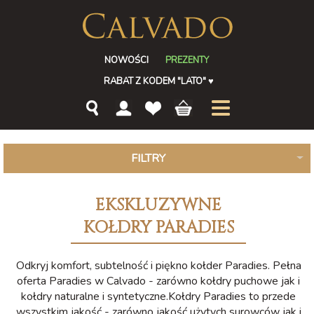
NOWOŚCI
PREZENTY
RABAT Z KODEM "LATO"
♥
FILTRY
EKSKLUZYWNE
KOŁDRY PARADIES
Odkryj komfort, subtelność i piękno kołder Paradies. Pełna
oferta Paradies w Calvado - zarówno kołdry puchowe jak i
kołdry naturalne i syntetyczne.Kołdry Paradies to przede
wszystkim jakość - zarówno jakość użytych surowców jak i