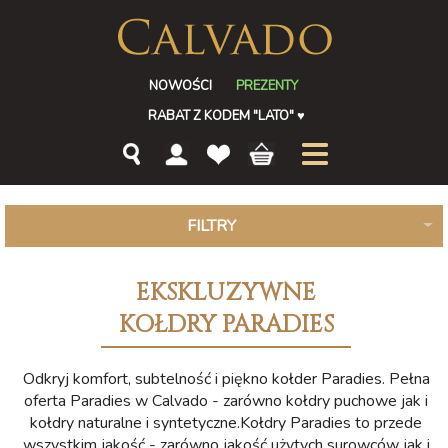
NOWOŚCI
PREZENTY
RABAT Z KODEM "LATO"
♥
FILTRY
EKSKLUZYWNE
KOŁDRY PARADIES
Odkryj komfort, subtelność i piękno kołder Paradies. Pełna
oferta Paradies w Calvado - zarówno kołdry puchowe jak i
kołdry naturalne i syntetyczne.Kołdry Paradies to przede
wszystkim jakość - zarówno jakość użytych surowców jak i