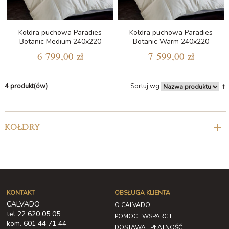
Kołdra puchowa Paradies
Kołdra puchowa Paradies
Botanic Medium 240x220
Botanic Warm 240x220
6 799,00 zł
7 599,00 zł
4 produkt(ów)
Sortuj wg
KOŁDRY
KONTAKT
OBSŁUGA KLIENTA
CALVADO
O CALVADO
tel 22 620 05 05
POMOC I WSPARCIE
kom. 601 44 71 44
DOSTAWA I PŁATNOŚĆ