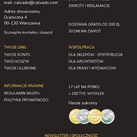
mail: calvado@calvado.com
ZWROTY I REKLAMACJE
Adres showroomu
Graniczna 4
00-130 Warszawa
DOSTAWA GRATIS OD 300 ZŁ
30 DNI NA ZWROT
Szczegóły kontaktu i dojazd
TWOJE LINKI
WSPÓŁPRACA
TWOJE KONTO
DLA SKLEPÓW - DYSTRYBUCJA
TWÓJ KOSZYK
DLA ARCHITEKTÓW
TWOJE ULUBIONE
DLA PRASY I WYDAWCÓW
INFORMACJE PRAWNE
17 LAT NA RYNKU
REGULAMIN SKLEPU
> 200 TYS. WYSYŁEK
POLITYKA PRYWATNOŚCI
Nasze sukcesy
NEWSLETTER I SPOŁECZNOŚĆ