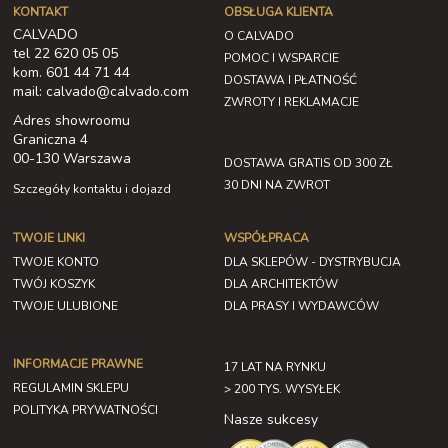
KONTAKT
OBSŁUGA KLIENTA
CALVADO
O CALVADO
tel 22 620 05 05
POMOC I WSPARCIE
kom. 601 44 71 44
DOSTAWA I PŁATNOŚĆ
mail: calvado@calvado.com
ZWROTY I REKLAMACJE
Adres showroomu
Graniczna 4
00-130 Warszawa
DOSTAWA GRATIS OD 300 ZŁ
30 DNI NA ZWROT
Szczegóły kontaktu i dojazd
TWOJE LINKI
WSPÓŁPRACA
TWOJE KONTO
DLA SKLEPÓW - DYSTRYBUCJA
TWÓJ KOSZYK
DLA ARCHITEKTÓW
TWOJE ULUBIONE
DLA PRASY I WYDAWCÓW
INFORMACJE PRAWNE
17 LAT NA RYNKU
REGULAMIN SKLEPU
> 200 TYS. WYSYŁEK
POLITYKA PRYWATNOŚCI
Nasze sukcesy