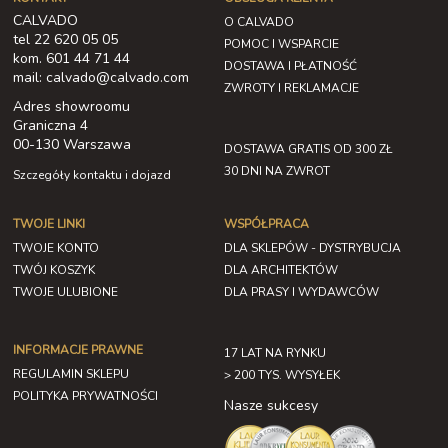
CALVADO
O CALVADO
tel 22 620 05 05
POMOC I WSPARCIE
kom. 601 44 71 44
DOSTAWA I PŁATNOŚĆ
mail: calvado@calvado.com
ZWROTY I REKLAMACJE
Adres showroomu
Graniczna 4
00-130 Warszawa
DOSTAWA GRATIS OD 300 ZŁ
30 DNI NA ZWROT
Szczegóły kontaktu i dojazd
TWOJE LINKI
WSPÓŁPRACA
TWOJE KONTO
DLA SKLEPÓW - DYSTRYBUCJA
TWÓJ KOSZYK
DLA ARCHITEKTÓW
TWOJE ULUBIONE
DLA PRASY I WYDAWCÓW
INFORMACJE PRAWNE
17 LAT NA RYNKU
REGULAMIN SKLEPU
> 200 TYS. WYSYŁEK
POLITYKA PRYWATNOŚCI
Nasze sukcesy