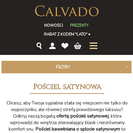
NOWOŚCI
PREZENTY
RABAT Z KODEM "LATO"
♥
FILTRY
Pościel satynowa
Chcesz, aby Twoja sypialnia stała się miejscem nie tylko do
wypoczynku, ale również strefą prawdziwego luksusu?
Odkryj naszą bogatą
ofertę pościeli satynowej
, która
wprowadzi do wnętrza zniewalający blask i niezrównany
komfort snu.
Pościel bawełniana o splocie satynowym
to