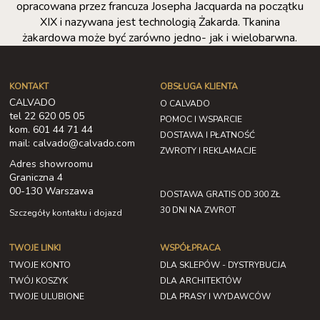
opracowana przez francuza Josepha Jacquarda na początku
XIX i nazywana jest technologią Żakarda. Tkanina
żakardowa może być zarówno jedno- jak i wielobarwna.
KONTAKT
OBSŁUGA KLIENTA
CALVADO
O CALVADO
tel 22 620 05 05
POMOC I WSPARCIE
kom. 601 44 71 44
DOSTAWA I PŁATNOŚĆ
mail: calvado@calvado.com
ZWROTY I REKLAMACJE
Adres showroomu
Graniczna 4
00-130 Warszawa
DOSTAWA GRATIS OD 300 ZŁ
30 DNI NA ZWROT
Szczegóły kontaktu i dojazd
TWOJE LINKI
WSPÓŁPRACA
TWOJE KONTO
DLA SKLEPÓW - DYSTRYBUCJA
TWÓJ KOSZYK
DLA ARCHITEKTÓW
TWOJE ULUBIONE
DLA PRASY I WYDAWCÓW