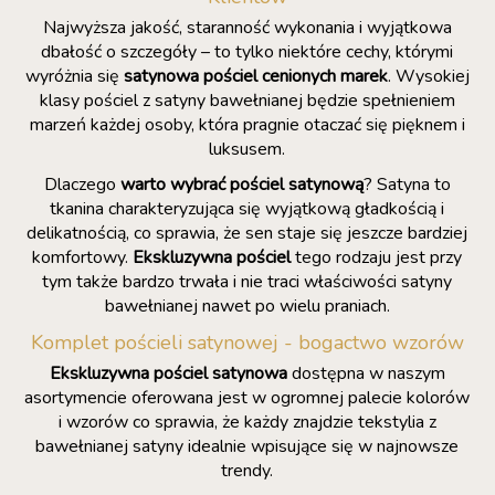
Najwyższa jakość, staranność wykonania i wyjątkowa
dbałość o szczegóły – to tylko niektóre cechy, którymi
wyróżnia się
satynowa pościel cenionych marek
. Wysokiej
klasy pościel z satyny bawełnianej będzie spełnieniem
marzeń każdej osoby, która pragnie otaczać się pięknem i
luksusem.
Dlaczego
warto wybrać pościel satynową
? Satyna to
tkanina charakteryzująca się wyjątkową gładkością i
delikatnością, co sprawia, że sen staje się jeszcze bardziej
komfortowy.
Ekskluzywna pościel
tego rodzaju jest przy
tym także bardzo trwała i nie traci właściwości satyny
bawełnianej nawet po wielu praniach.
Komplet pościeli satynowej - bogactwo wzorów
Ekskluzywna pościel satynowa
dostępna w naszym
asortymencie oferowana jest w ogromnej palecie kolorów
i wzorów co sprawia, że każdy znajdzie tekstylia z
bawełnianej satyny idealnie wpisujące się w najnowsze
trendy.