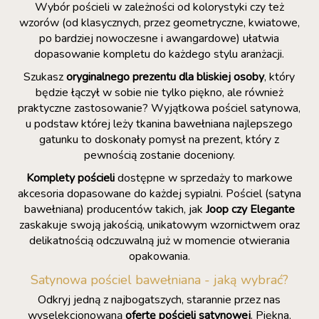
Wybór pościeli w zależności od kolorystyki czy też
wzorów (od klasycznych, przez geometryczne, kwiatowe,
po bardziej nowoczesne i awangardowe) ułatwia
dopasowanie kompletu do każdego stylu aranżacji.
Szukasz
oryginalnego prezentu dla bliskiej osoby
, który
będzie łączył w sobie nie tylko piękno, ale również
praktyczne zastosowanie? Wyjątkowa pościel satynowa,
u podstaw której leży tkanina bawełniana najlepszego
gatunku to doskonały pomysł na prezent, który z
pewnością zostanie doceniony.
Komplety pościeli
dostępne w sprzedaży to markowe
akcesoria dopasowane do każdej sypialni. Pościel (satyna
bawełniana) producentów takich, jak
Joop czy Elegante
zaskakuje swoją jakością, unikatowym wzornictwem oraz
delikatnością odczuwalną już w momencie otwierania
opakowania.
Satynowa pościel bawełniana - jaką wybrać?
Odkryj jedną z najbogatszych, starannie przez nas
wyselekcjonowaną
ofertę pościeli satynowej
. Piękna,