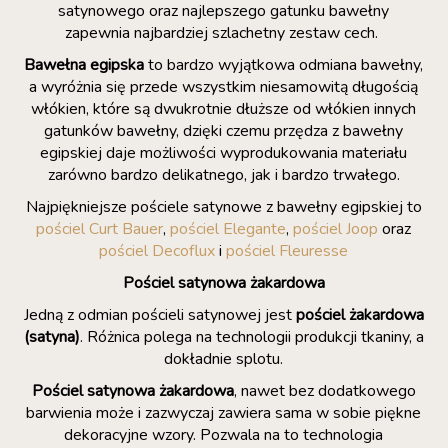
satynowego oraz najlepszego gatunku bawełny
zapewnia najbardziej szlachetny zestaw cech.
Bawełna egipska
to bardzo wyjątkowa odmiana bawełny,
a wyróżnia się przede wszystkim niesamowitą długością
włókien, które są dwukrotnie dłuższe od włókien innych
gatunków bawełny, dzięki czemu przędza z bawełny
egipskiej daje możliwości wyprodukowania materiału
zarówno bardzo delikatnego, jak i bardzo trwałego.
Najpiękniejsze pościele satynowe z bawełny egipskiej to
pościel Curt Bauer
,
pościel Elegante
,
pościel Joop
oraz
pościel Decoflux
i
pościel Fleuresse
Pościel satynowa żakardowa
Jedną z odmian pościeli satynowej jest
pościel żakardowa
(satyna)
. Różnica polega na technologii produkcji tkaniny, a
dokładnie splotu.
Pościel satynowa żakardowa
, nawet bez dodatkowego
barwienia może i zazwyczaj zawiera sama w sobie piękne
dekoracyjne wzory. Pozwala na to technologia