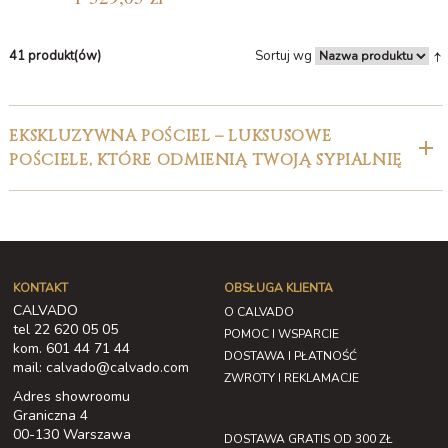
41 produkt(ów)
Sortuj wg
EKSKLUZYWNA POŚCIEL – LUKSUSOWE
POŚCIELE, KTÓRE ODMIENIĄ TWOJĄ SYPIALNIĘ
KONTAKT
OBSŁUGA KLIENTA
CALVADO
O CALVADO
tel 22 620 05 05
POMOC I WSPARCIE
kom. 601 44 71 44
DOSTAWA I PŁATNOŚĆ
mail: calvado@calvado.com
ZWROTY I REKLAMACJE
Adres showroomu
Graniczna 4
00-130 Warszawa
DOSTAWA GRATIS OD 300 ZŁ