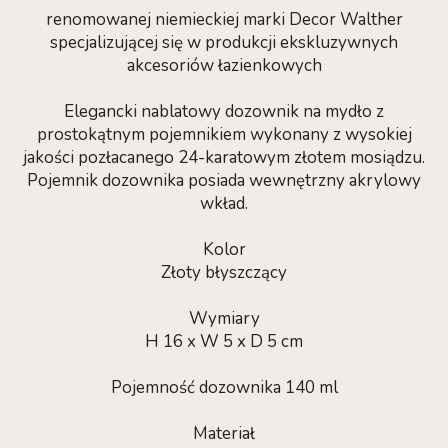
renomowanej niemieckiej marki Decor Walther
specjalizującej się w produkcji ekskluzywnych
akcesoriów łazienkowych
Elegancki nablatowy dozownik na mydło z
prostokątnym pojemnikiem wykonany z wysokiej
jakości pozłacanego 24-karatowym złotem mosiądzu.
Pojemnik dozownika posiada wewnętrzny akrylowy
wkład.
Kolor
Złoty błyszczący
Wymiary
H 16 x W 5 x D 5 cm
Pojemność dozownika 140 ml
Materiał