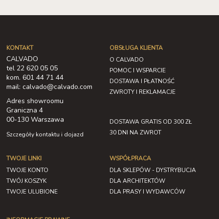
KONTAKT
OBSŁUGA KLIENTA
CALVADO
O CALVADO
tel 22 620 05 05
POMOC I WSPARCIE
kom. 601 44 71 44
DOSTAWA I PŁATNOŚĆ
mail: calvado@calvado.com
ZWROTY I REKLAMACJE
Adres showroomu
Graniczna 4
00-130 Warszawa
DOSTAWA GRATIS OD 300 ZŁ
30 DNI NA ZWROT
Szczegóły kontaktu i dojazd
TWOJE LINKI
WSPÓŁPRACA
TWOJE KONTO
DLA SKLEPÓW - DYSTRYBUCJA
TWÓJ KOSZYK
DLA ARCHITEKTÓW
TWOJE ULUBIONE
DLA PRASY I WYDAWCÓW