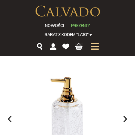
NOWOŚCI
PREZENTY
RABAT Z KODEM "LATO"
♥
‹
›