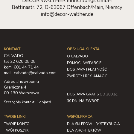
DECOR WALTHER Einrichtungs GmbH
Bettinastr. 72, D-63067 Offenbach/Main, Niemcy
info@decor-walther.de
KONTAKT
OBSŁUGA KLIENTA
CALVADO
O CALVADO
tel 22 620 05 05
POMOC I WSPARCIE
kom. 601 44 71 44
DOSTAWA I PŁATNOŚĆ
mail: calvado@calvado.com
ZWROTY I REKLAMACJE
Adres showroomu
Graniczna 4
00-130 Warszawa
DOSTAWA GRATIS OD 300 ZŁ
30 DNI NA ZWROT
Szczegóły kontaktu i dojazd
TWOJE LINKI
WSPÓŁPRACA
TWOJE KONTO
DLA SKLEPÓW - DYSTRYBUCJA
TWÓJ KOSZYK
DLA ARCHITEKTÓW