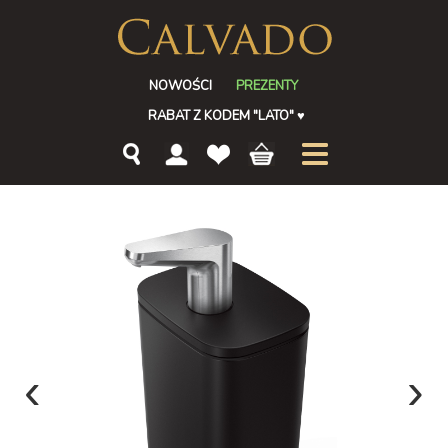
NOWOŚCI
PREZENTY
RABAT Z KODEM "LATO"
♥
‹
›