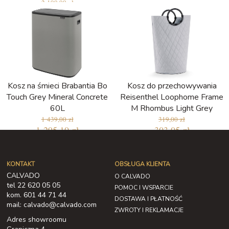
2 199,99 zł
2 089,99 zł
Kosz na śmieci Brabantia Bo
Kosz do przechowywania
Touch Grey Mineral Concrete
Reisenthel Loophome Frame
60L
M Rhombus Light Grey
1 439,00 zł
319,00 zł
1 295,10 zł
303,05 zł
KONTAKT
OBSŁUGA KLIENTA
CALVADO
O CALVADO
tel 22 620 05 05
POMOC I WSPARCIE
kom. 601 44 71 44
DOSTAWA I PŁATNOŚĆ
mail: calvado@calvado.com
ZWROTY I REKLAMACJE
Adres showroomu