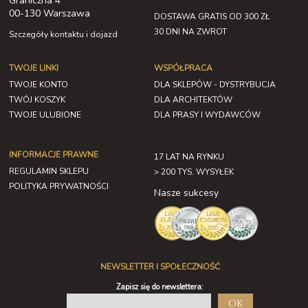
Graniczna 4
00-130 Warszawa
DOSTAWA GRATIS OD 300 ZŁ
30 DNI NA ZWROT
Szczegóły kontaktu i dojazd
TWOJE LINKI
WSPÓŁPRACA
TWOJE KONTO
DLA SKLEPÓW - DYSTRYBUCJA
TWÓJ KOSZYK
DLA ARCHITEKTÓW
TWOJE ULUBIONE
DLA PRASY I WYDAWCÓW
INFORMACJE PRAWNE
17 LAT NA RYNKU
REGULAMIN SKLEPU
> 200 TYS. WYSYŁEK
POLITYKA PRYWATNOŚCI
Nasze sukcesy
NEWSLETTER I SPOŁECZNOŚĆ
Zapisz się do newslettera:
OK